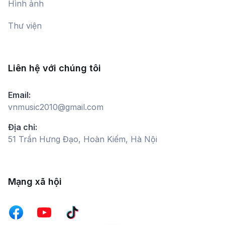
Hình ảnh
Huy Quyết
Thư viện
Ánh Mắt Niềm Tin
Nguyệt Minh
Liên hệ với chúng tôi
Hố Đen
Email:
Hoàng Viết Danh
vnmusic2010@gmail.com
Địa chỉ:
51 Trần Hưng Đạo, Hoàn Kiếm, Hà Nội
Miền Xa Thẳm
Hồ Quỳnh Hương,
Vocalise Nguyệt Minh
Mạng xã hội
Những Người Lính Sang Sông
Bích Ngọc,
Hương Diệp