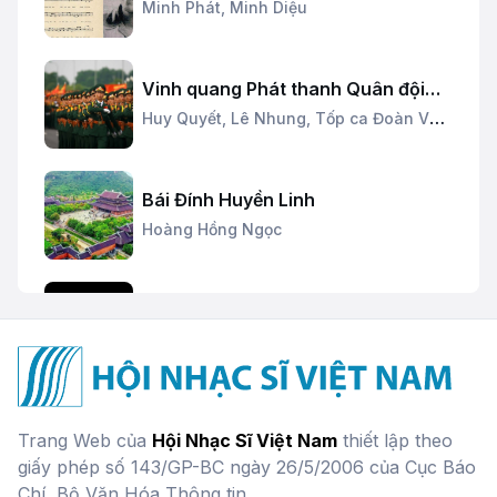
Minh Phát,
Minh Diệu
Vinh quang Phát thanh Quân đội
nhân dân
Huy Quyết,
Lê Nhung,
Tốp ca Đoàn Văn
công
Bái Đính Huyền Linh
Hoàng Hồng Ngọc
Trăng Vàng
Liên Hương
Ký ức Hội An
Trang Web của
Hội Nhạc Sĩ Việt Nam
thiết lập theo
Hoàng Hồng Ngọc
giấy phép số 143/GP-BC ngày 26/5/2006 của Cục Báo
Chí, Bộ Văn Hóa Thông tin