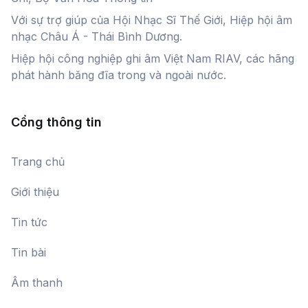
Với sự trợ giúp của Hội Nhạc Sĩ Thế Giới, Hiệp hội âm
Mưa Xuân
nhạc Châu Á - Thái Bình Dương.
Vũ Thắng Lợi
Hiệp hội công nghiệp ghi âm Việt Nam RIAV, các hãng
phát hành băng đĩa trong và ngoài nước.
Ký Ức Cò Nòi
NSƯT Hải Yến
Cổng thông tin
Chào Công Dân Kỷ Nguyên Vàng
Trang chủ
Mai Trang,
Tuấn Phương
Giới thiệu
Tin tức
Quê hương - Đất nước
Nhiều ca sĩ
Tin bài
Âm thanh
Bài ca dệt may Việt Nam