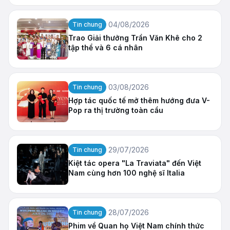
sẽ trình diễn các tác phẩm đỉnh cao của âm nhạc
lãng mạn Nga vào tối 23/8 tại Nhà hát Hồ Gươm,
04/08/2026
Tin chung
Hà Nội.
Trao Giải thưởng Trần Văn Khê cho 2
tập thể và 6 cá nhân
03/08/2026
Tin chung
Hợp tác quốc tế mở thêm hướng đưa V-
Pop ra thị trường toàn cầu
29/07/2026
Tin chung
Kiệt tác opera "La Traviata" đến Việt
Nam cùng hơn 100 nghệ sĩ Italia
28/07/2026
Tin chung
Phim về Quan họ Việt Nam chính thức