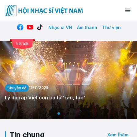
Nhạc sĩ VN
Âm thanh
Thư viện
13/11/2025
Chuyên đề
Lý do rap Việt còn ca từ 'rác, tục'
Tin chung
Xem thêm