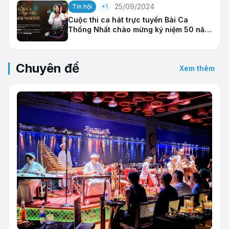
25/09/2024
Tin hội
+1
Cuộc thi ca hát trực tuyến Bài Ca
Thống Nhất chào mừng kỷ niệm 50 năm
ngày Thống nhất đất nước
(30/04/1975-30/04/2025)
Chuyên đề
Xem thêm