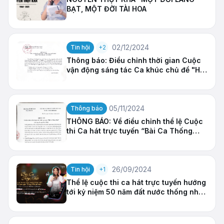
BẠT, MỘT ĐỜI TÀI HOA
02/12/2024
Tin hội
+2
Thông báo: Điều chỉnh thời gian Cuộc
vận động sáng tác Ca khúc chủ đề "Hát
tiếp khúc quân hành"
05/11/2024
Thông báo
THÔNG BÁO: Về điều chỉnh thể lệ Cuộc
thi Ca hát trực tuyến “Bài Ca Thống
Nhất”
26/09/2024
Tin hội
+1
Thể lệ cuộc thi ca hát trực tuyến hướng
tới kỷ niệm 50 năm đất nước thống nhất
- Bài Ca Thống Nhất