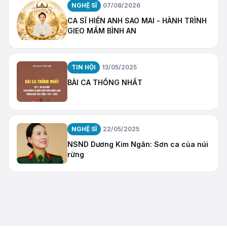
NGHỆ SĨ
07/08/2026
CA SĨ HIỀN ANH SAO MAI - HÀNH TRÌNH
GIEO MẦM BÌNH AN
TIN HỘI
13/05/2025
BÀI CA THỐNG NHẤT
NGHỆ SĨ
22/05/2025
NSND Dương Kim Ngân: Sơn ca của núi
rừng