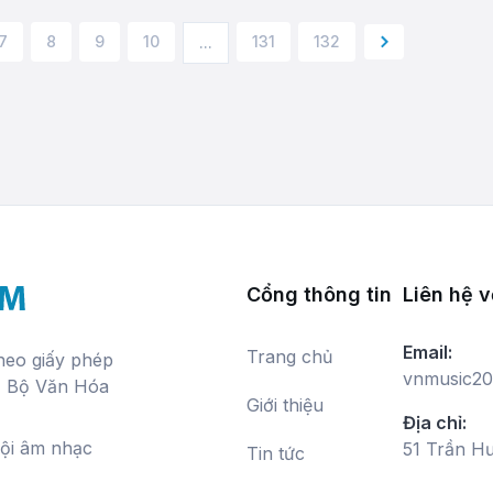
7
8
9
10
131
132
...
Next »
Cổng thông tin
Liên hệ v
Email:
Trang chủ
theo giấy phép
vnmusic20
, Bộ Văn Hóa
Giới thiệu
Địa chỉ:
hội âm nhạc
51 Trần H
Tin tức