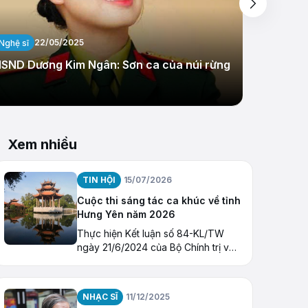
22/05/2025
Nghệ sĩ
Chuyên đ
SND Dương Kim Ngân: Sơn ca của núi rừng
Tác phẩ
Xem nhiều
TIN HỘI
15/07/2026
Cuộc thi sáng tác ca khúc về tỉnh
Hưng Yên năm 2026
Thực hiện Kết luận số 84-KL/TW
ngày 21/6/2024 của Bộ Chính trị về
tiếp tục thực hiện Nghị quyết số 23-
NQ/TW khóa X về “Tiếp tục xây
dựng và phát triển văn học
NHẠC SĨ
11/12/2025