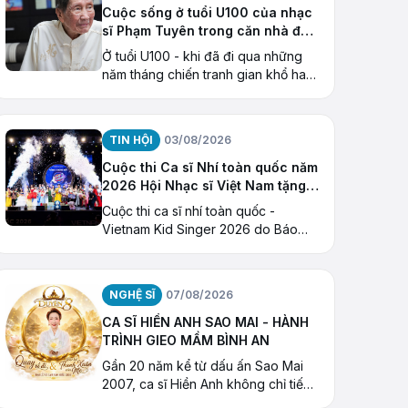
Cuộc sống ở tuổi U100 của nhạc
sĩ Phạm Tuyên trong căn nhà đặc
biệt
Ở tuổi U100 - khi đã đi qua những
năm tháng chiến tranh gian khổ hay
thăng trầm của một đời âm nhạc -
nhạc sĩ Phạm Tuyên đang có cuộc
sống bình dị
TIN HỘI
03/08/2026
Cuộc thi Ca sĩ Nhí toàn quốc năm
2026 Hội Nhạc sĩ Việt Nam tặng
Giải thưởng “Ngôi Sao Hy Vọng”
Cuộc thi ca sĩ nhí toàn quốc -
Vietnam Kid Singer 2026 do Báo
Thiếu niên Tiền phong và Nhi
đồng (cơ quan của Trung ương
Đoàn TNCS Hồ Chí Minh) tổ chức
NGHỆ SĨ
07/08/2026
CA SĨ HIỀN ANH SAO MAI - HÀNH
TRÌNH GIEO MẦM BÌNH AN
Gần 20 năm kể từ dấu ấn Sao Mai
2007, ca sĩ Hiền Anh không chỉ tiếp
tục con đường âm nhạc mà còn mở