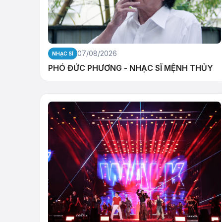
07/08/2026
NHẠC SĨ
PHÓ ĐỨC PHƯƠNG - NHẠC SĨ MỆNH THỦY