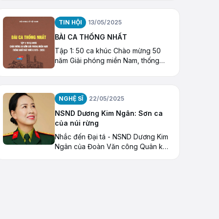
ra một hành trình đặc biệt với Thiền
ca, âm nhạc hướng thiện và những
TIN HỘI
13/05/2025
hoạt động kết nối cộng đồng
BÀI CA THỐNG NHẤT
Tập 1: 50 ca khúc Chào mừng 50
năm Giải phóng miền Nam, thống
nhất Đất nước (1975 – 2025)
NGHỆ SĨ
22/05/2025
NSND Dương Kim Ngân: Sơn ca
của núi rừng
Nhắc đến Đại tá - NSND Dương Kim
Ngân của Đoàn Văn công Quân khu
1, khán giả nhớ tới giọng ca oanh
vàng của núi rừng Việt Bắc.