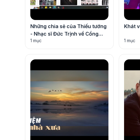
Những chia sẻ của Thiếu tướng
Khát 
- Nhạc sĩ Đức Trịnh về Cổng
1 mục
1 mục
Thông tin Âm nhạc Việt Nam