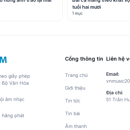
 hồng anh trao lại mai
Bài ca mang theo khát v
tuổi hai mươi
1 mục
Cổng thông tin
Liên hệ v
Email:
Trang chủ
theo giấy phép
vnmusic20
, Bộ Văn Hóa
Giới thiệu
Địa chỉ:
hội âm nhạc
51 Trần H
Tin tức
Tin bài
c hãng phát
Âm thanh