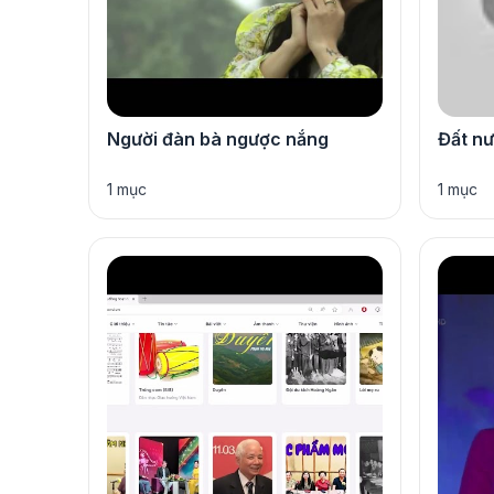
Người đàn bà ngược nắng
Đất n
1 mục
1 mục