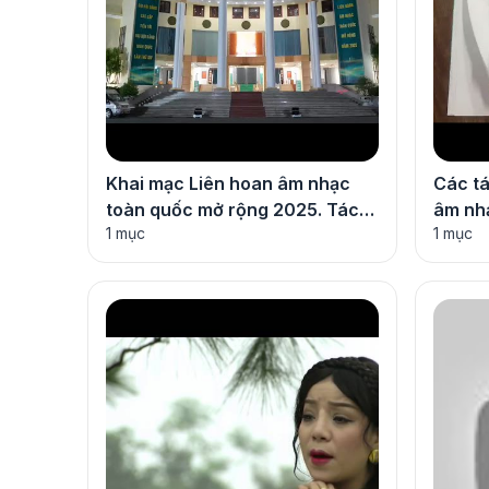
Khai mạc Liên hoan âm nhạc
Các tá
toàn quốc mở rộng 2025. Tác
âm nh
1 mục
1 mục
giả: Thế Long