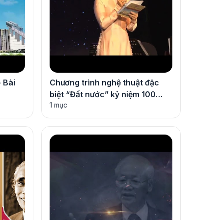
 Bài
Chương trình nghệ thuật đặc
biệt “Đất nước” kỷ niệm 100
1 mục
năm ngày sinh Nhà văn hóa
Nguyễn Đình Thi