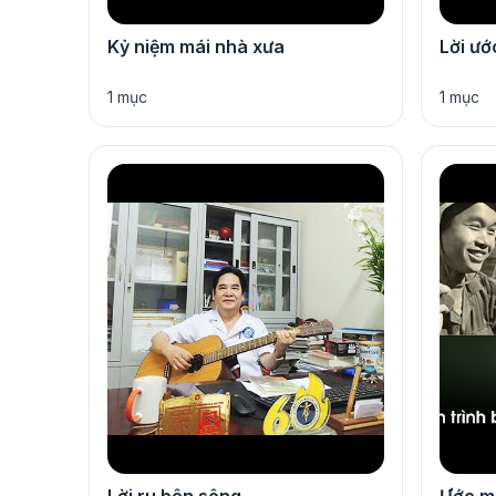
Kỷ niệm mái nhà xưa
Lời ướ
1 mục
1 mục