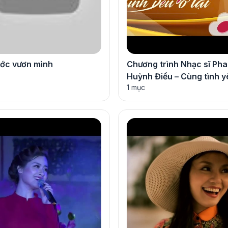
ước vươn mình
Chương trình Nhạc sĩ Ph
Huỳnh Điểu – Cùng tình yê
1 mục