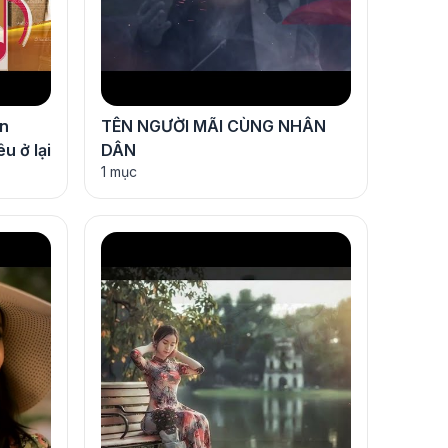
an
TÊN NGƯỜI MÃI CÙNG NHÂN
u ở lại
DÂN
1 mục