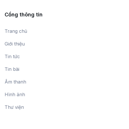
Sonate số 2
Nguyễn Văn Quỳ
Cổng thông tin
Ngũ đối đăng đàn
Trang chủ
Đang cập nhật
Giới thiệu
Tin tức
Hát thơ
Đang cập nhật
Tin bài
Âm thanh
Phác thảo
Hình ảnh
Đang cập nhật
Thư viện
Phố núi
Dàn nhạc Đài Tiếng nói Việt Nam