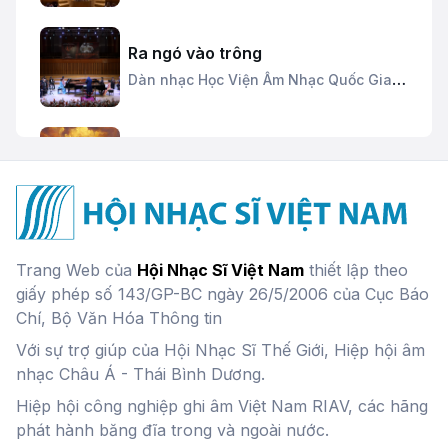
Ra ngó vào trông
Dàn nhạc Học Viện Âm Nhạc Quốc Gia
Việt Nam
Chim thần lửa
Đang cập nhật
Miền Nam quê hương ta ơi
Trang Web của
Hội Nhạc Sĩ Việt Nam
thiết lập theo
Hoàng Mãnh,
Phan Phúc
giấy phép số 143/GP-BC ngày 26/5/2006 của Cục Báo
Chí, Bộ Văn Hóa Thông tin
Với sự trợ giúp của Hội Nhạc Sĩ Thế Giới, Hiệp hội âm
Tiếng cồng vượt thác
nhạc Châu Á - Thái Bình Dương.
Nhà hát Giao hưởng Vũ kịch TP. Hồ Chí
Minh
Hiệp hội công nghiệp ghi âm Việt Nam RIAV, các hãng
phát hành băng đĩa trong và ngoài nước.