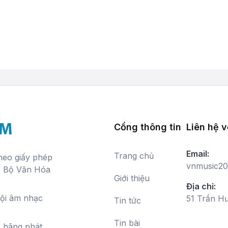
Cổng thông tin
Liên hệ v
Email:
Trang chủ
theo giấy phép
vnmusic20
, Bộ Văn Hóa
Giới thiệu
Địa chỉ:
hội âm nhạc
51 Trần H
Tin tức
Tin bài
c hãng phát