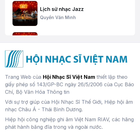
Lịch sử nhạc Jazz
Quyền Văn Minh
Đặc trưng cơ bản của nhạc Jazz
Quyền Văn Minh
Hình tượng âm nhạc - Phần 1
Trang Web của
Hội Nhạc Sĩ Việt Nam
thiết lập theo
giấy phép số 143/GP-BC ngày 26/5/2006 của Cục Báo
Chí, Bộ Văn Hóa Thông tin
Với sự trợ giúp của Hội Nhạc Sĩ Thế Giới, Hiệp hội âm
Hình tượng âm nhạc - Phần 2
nhạc Châu Á - Thái Bình Dương.
Hiệp hội công nghiệp ghi âm Việt Nam RIAV, các hãng
phát hành băng đĩa trong và ngoài nước.
Thiên nhiên trong âm nhạc