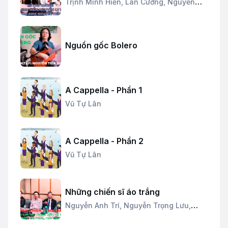
Trịnh Minh Hiền,
Lân Cường,
Nguyễn
Hương Ly,
Trần Vân Anh
Nguồn gốc Bolero
A Cappella - Phần 1
Vũ Tự Lân
A Cappella - Phần 2
Vũ Tự Lân
Những chiến sĩ áo trắng
Nguyễn Anh Trí,
Nguyễn Trọng Lưu,
Trần Văn Phúc