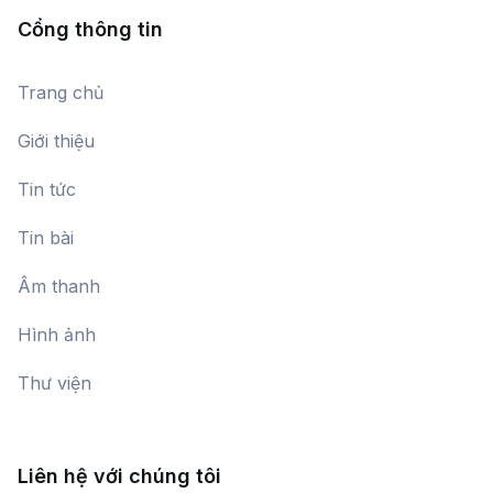
Nguyễn Thiên Đạo,
Thao Giang
Cổng thông tin
Trang chủ
Kèn Harmonica
Giới thiệu
Tin tức
Tiếng cười trong Opera
Nguyễn Bích Thủy
Tin bài
Âm thanh
Nhạc sĩ, Đại tá Nguyễn Trọng Loan
– Hồi ức sáng tác và các tác phẩm
Hình ảnh
Nguyễn Trọng Lưu,
Trương Ngọc Linh,
âm nhạc
Trần Quốc Đạt
Thư viện
Nhạc Indie
Liên hệ với chúng tôi