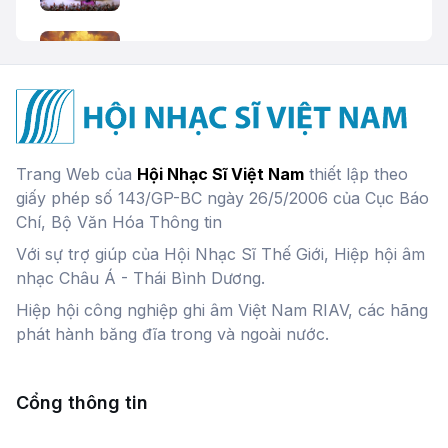
Việt Nam
Chim thần lửa
Đang cập nhật
Miền Nam quê hương ta ơi
Trang Web của
Hội Nhạc Sĩ Việt Nam
thiết lập theo
Hoàng Mãnh,
Phan Phúc
giấy phép số 143/GP-BC ngày 26/5/2006 của Cục Báo
Chí, Bộ Văn Hóa Thông tin
Với sự trợ giúp của Hội Nhạc Sĩ Thế Giới, Hiệp hội âm
Tiếng cồng vượt thác
nhạc Châu Á - Thái Bình Dương.
Nhà hát Giao hưởng Vũ kịch TP. Hồ Chí
Minh
Hiệp hội công nghiệp ghi âm Việt Nam RIAV, các hãng
phát hành băng đĩa trong và ngoài nước.
Sonate số 2
Nguyễn Văn Quỳ
Cổng thông tin