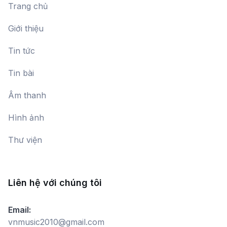
Ngũ đối đăng đàn
Trang chủ
Đang cập nhật
Giới thiệu
Tin tức
Hát thơ
Đang cập nhật
Tin bài
Âm thanh
Phác thảo
Hình ảnh
Đang cập nhật
Thư viện
Phố núi
Dàn nhạc Đài Tiếng nói Việt Nam
Liên hệ với chúng tôi
Nhớ Huế
Email:
Xuân Bình
vnmusic2010@gmail.com