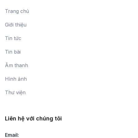
Trang chủ
Kèn Harmonica
Giới thiệu
Tin tức
Tiếng cười trong Opera
Nguyễn Bích Thủy
Tin bài
Âm thanh
Nhạc sĩ, Đại tá Nguyễn Trọng Loan
– Hồi ức sáng tác và các tác phẩm
Hình ảnh
Nguyễn Trọng Lưu,
Trương Ngọc Linh,
âm nhạc
Trần Quốc Đạt
Thư viện
Nhạc Indie
Liên hệ với chúng tôi
Phân loại giọng nữ trong thanh
Email: