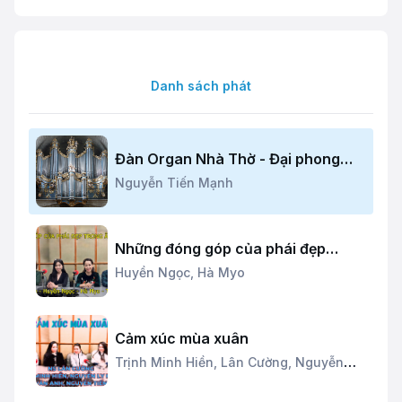
Danh sách phát
Đàn Organ Nhà Thờ - Đại phong
cầm (P.1)
Nguyễn Tiến Mạnh
Những đóng góp của phái đẹp
trong hoạt động âm nhạc
Huyền Ngọc,
Hà Myo
Cảm xúc mùa xuân
Trịnh Minh Hiền,
Lân Cường,
Nguyễn
Hương Ly,
Trần Vân Anh