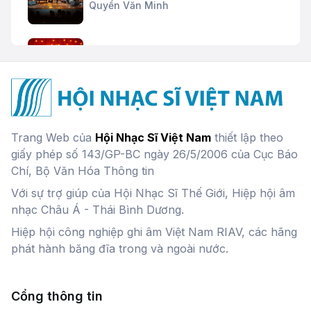
Quyền Văn Minh
Đặc trưng cơ bản của nhạc Jazz
Quyền Văn Minh
Hình tượng âm nhạc - Phần 1
Trang Web của
Hội Nhạc Sĩ Việt Nam
thiết lập theo
giấy phép số 143/GP-BC ngày 26/5/2006 của Cục Báo
Chí, Bộ Văn Hóa Thông tin
Với sự trợ giúp của Hội Nhạc Sĩ Thế Giới, Hiệp hội âm
Hình tượng âm nhạc - Phần 2
nhạc Châu Á - Thái Bình Dương.
Hiệp hội công nghiệp ghi âm Việt Nam RIAV, các hãng
phát hành băng đĩa trong và ngoài nước.
Thiên nhiên trong âm nhạc
Nguyễn Thiên Đạo,
Thao Giang
Cổng thông tin