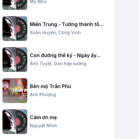
Mỹ Như
Miền Trung - Tường thành tổ
quốc
Xuân Huyền,
Công Vinh
Con đường thế kỷ - Ngày ấy
người đi
Ánh Tuyết,
Dàn hợp xướng
Bên mộ Trần Phú
Ánh Phượng
Cám ơn mẹ
Nguyệt Minh