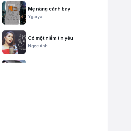
Mẹ nâng cánh bay
Ygarya
Có một niềm tin yêu
Ngọc Anh
Âm vang Hà Nội - Điện Biên Phủ
Trên Không
Nguyệt Minh
Những ngôi sao biển
Nguyệt Minh
Chiều xưa miền đất lửa