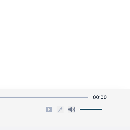
10@gmail.com
Linh chuông Đồng Lộc
Hồng Hạnh
ưng Đạo, Hoàn Kiếm, Hà Nội
Ao tiên Ba Bể
Tốp ca
Về Hương Sơn
Vũ Thắng Lợi
Bừng sáng Điện Biên
00:00
Thanh Bình
Chính sách
Quyền riêng tư
Miền quê huyền thoại