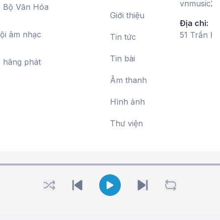
vnmusic20
, Bộ Văn Hóa
Giới thiệu
Địa chỉ:
hội âm nhạc
51 Trần H
Tin tức
Tin bài
c hãng phát
Âm thanh
Hình ảnh
Thư viện