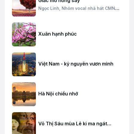
Giấc mơ nồng say
Ngọc Linh,
Nhóm vocal nhà hát CMN
Quân đội
Xuân hạnh phúc
Việt Nam - kỷ nguyên vươn mình
Hà Nội chiều nhớ
Võ Thị Sáu mùa Lê ki ma ngát
hương