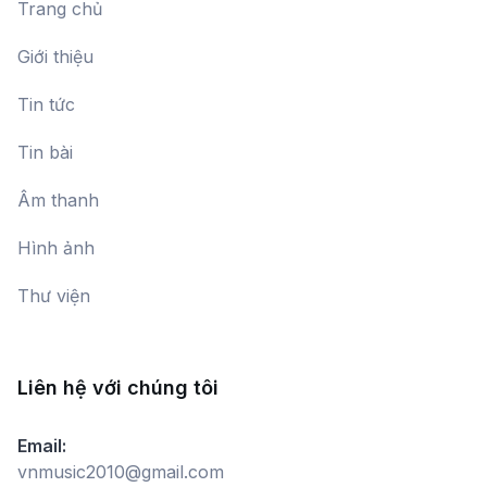
Gió và tình yêu thổi trên đất nước
Trang chủ
tôi
Nguyễn Xuân Tuấn Dương
Giới thiệu
Tin tức
Ước mơ của em
Tin bài
Âm thanh
Tiếng rơi đại ngàn
Hình ảnh
TUYẾT MAI,
Vũ Phương
Thư viện
Quảng Ninh anh hùng
Liên hệ với chúng tôi
Email:
Hoài niệm ven hồ
vnmusic2010@gmail.com