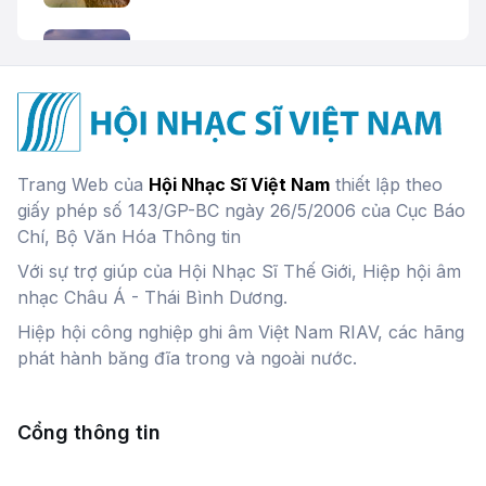
Khát vọng Quảng Trị
Trầm tích quê
Trang Web của
Hội Nhạc Sĩ Việt Nam
thiết lập theo
giấy phép số 143/GP-BC ngày 26/5/2006 của Cục Báo
Chí, Bộ Văn Hóa Thông tin
Với sự trợ giúp của Hội Nhạc Sĩ Thế Giới, Hiệp hội âm
Sông Hồng một tình yêu
nhạc Châu Á - Thái Bình Dương.
Hiệp hội công nghiệp ghi âm Việt Nam RIAV, các hãng
phát hành băng đĩa trong và ngoài nước.
Thằng con trai
Cổng thông tin