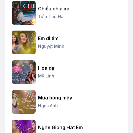
Chiều chia xa
Trần Thu Hà
Em đi tìm
Nguyệt Minh
Hoa dại
Mỹ Linh
Mưa bóng mây
Ngọc Anh
Nghe Giọng Hát Em