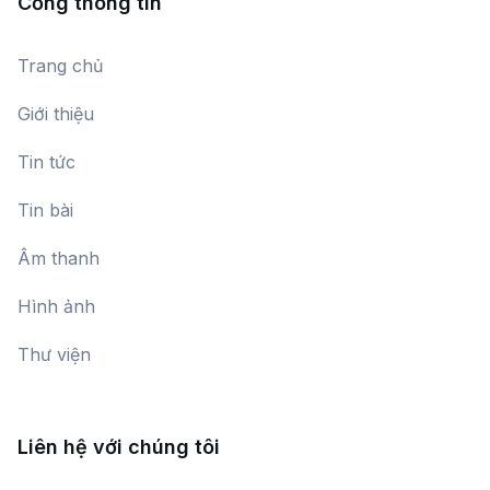
Cổng thông tin
Chào Công Dân Kỷ Nguyên Vàng
Trang chủ
Mai Trang,
Tuấn Phương
Giới thiệu
Tin tức
Quê hương - Đất nước
Nhiều ca sĩ
Tin bài
Âm thanh
Bài ca dệt may Việt Nam
Hình ảnh
Huy Quyết
Thư viện
Ánh Mắt Niềm Tin
Nguyệt Minh
Liên hệ với chúng tôi