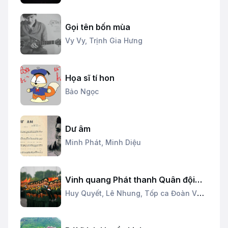
Gọi tên bốn mùa
Vy Vy,
Trịnh Gia Hưng
Họa sĩ tí hon
Bảo Ngọc
Dư âm
Minh Phát,
Minh Diệu
Vinh quang Phát thanh Quân đội
nhân dân
Huy Quyết,
Lê Nhung,
Tốp ca Đoàn Văn
công