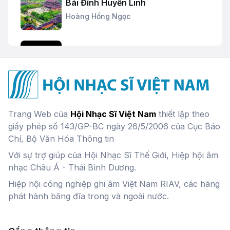
Bái Đính Huyền Linh
Hoàng Hồng Ngọc
Trăng Vàng
Liên Hương
Ký ức Hội An
Trang Web của
Hội Nhạc Sĩ Việt Nam
thiết lập theo
Hoàng Hồng Ngọc
giấy phép số 143/GP-BC ngày 26/5/2006 của Cục Báo
Chí, Bộ Văn Hóa Thông tin
Với sự trợ giúp của Hội Nhạc Sĩ Thế Giới, Hiệp hội âm
Mưa Xuân
nhạc Châu Á - Thái Bình Dương.
Vũ Thắng Lợi
Hiệp hội công nghiệp ghi âm Việt Nam RIAV, các hãng
phát hành băng đĩa trong và ngoài nước.
Ký Ức Cò Nòi
NSƯT Hải Yến