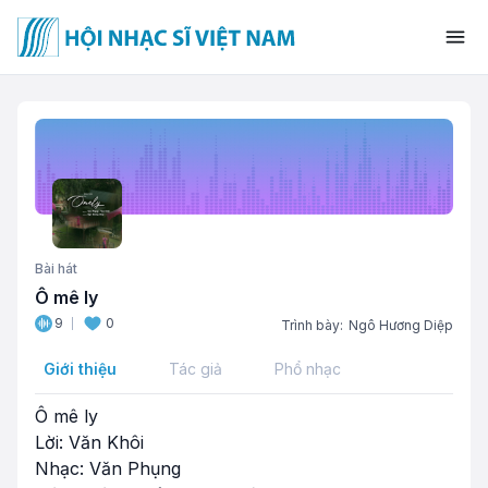
Bài hát
Ô mê ly
9
0
Trình bày:
Ngô Hương Diệp
Giới thiệu
Tác giả
Phổ nhạc
Ô mê ly
Lời: Văn Khôi
Nhạc: Văn Phụng