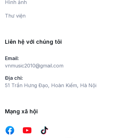
Hình ảnh
Đang cập nhật
Thư viện
Phố núi
Dàn nhạc Đài Tiếng nói Việt Nam
Liên hệ với chúng tôi
Nhớ Huế
Email:
Xuân Bình
vnmusic2010@gmail.com
Địa chỉ:
51 Trần Hưng Đạo, Hoàn Kiếm, Hà Nội
Giao hưởng thơ: Kiều
Dàn nhạc Nhà hát Nhạc vũ kịch Việt
Nam
Mạng xã hội
Quê hương
Bùi Công Duy,
Trinh Hương