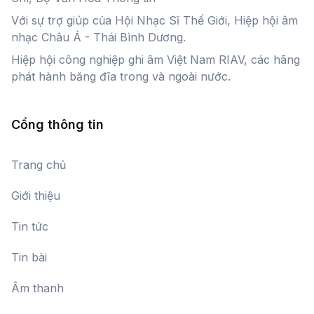
Với sự trợ giúp của Hội Nhạc Sĩ Thế Giới, Hiệp hội âm
Tiếng cồng vượt thác
nhạc Châu Á - Thái Bình Dương.
Nhà hát Giao hưởng Vũ kịch TP. Hồ Chí
Minh
Hiệp hội công nghiệp ghi âm Việt Nam RIAV, các hãng
phát hành băng đĩa trong và ngoài nước.
Sonate số 2
Nguyễn Văn Quỳ
Cổng thông tin
Ngũ đối đăng đàn
Trang chủ
Đang cập nhật
Giới thiệu
Tin tức
Hát thơ
Đang cập nhật
Tin bài
Âm thanh
Phác thảo