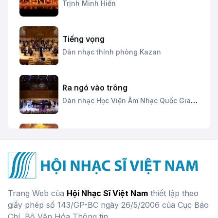
Trịnh Minh Hiền
Tiếng vọng
Dàn nhạc thính phòng Kazan
Ra ngó vào trông
Dàn nhạc Học Viện Âm Nhạc Quốc Gia
Việt Nam
Chim thần lửa
Đang cập nhật
Miền Nam quê hương ta ơi
Trang Web của
Hội Nhạc Sĩ Việt Nam
thiết lập theo
Hoàng Mãnh,
Phan Phúc
giấy phép số 143/GP-BC ngày 26/5/2006 của Cục Báo
Chí, Bộ Văn Hóa Thông tin