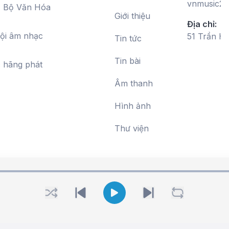
vnmusic20
, Bộ Văn Hóa
Giới thiệu
Địa chỉ:
hội âm nhạc
51 Trần H
Tin tức
Tin bài
c hãng phát
Âm thanh
Hình ảnh
Thư viện