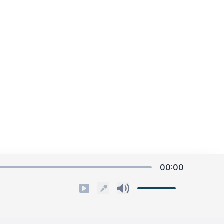
10@gmail.com
Ao tiên Ba Bể
Tốp ca
ưng Đạo, Hoàn Kiếm, Hà Nội
Về Hương Sơn
Vũ Thắng Lợi
Bừng sáng Điện Biên
Thanh Bình
Miền quê huyền thoại
00:00
Thế Hùng,
Hải Yến
Chính sách
Quyền riêng tư
Khát vọng Quảng Ninh