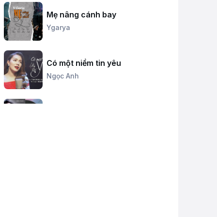
Mẹ nâng cánh bay
Ygarya
Có một niềm tin yêu
Ngọc Anh
Âm vang Hà Nội - Điện Biên Phủ
Trên Không
Nguyệt Minh
Những ngôi sao biển
Nguyệt Minh
Chiều xưa miền đất lửa