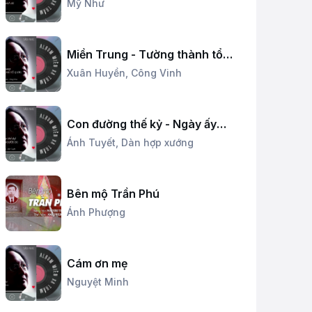
Mỹ Như
Miền Trung - Tường thành tổ
quốc
Xuân Huyền,
Công Vinh
Con đường thế kỷ - Ngày ấy
người đi
Ánh Tuyết,
Dàn hợp xướng
Bên mộ Trần Phú
Ánh Phượng
Cám ơn mẹ
Nguyệt Minh