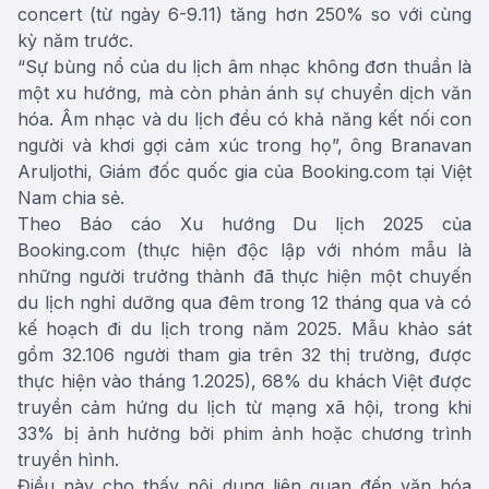
concert (từ ngày 6-9.11) tăng hơn 250% so với cùng
kỳ năm trước.
“Sự bùng nổ của du lịch âm nhạc không đơn thuần là
một xu hướng, mà còn phản ánh sự chuyển dịch văn
hóa. Âm nhạc và du lịch đều có khả năng kết nối con
người và khơi gợi cảm xúc trong họ”, ông Branavan
Aruljothi, Giám đốc quốc gia của Booking.com tại Việt
Nam chia sẻ.
Theo Báo cáo Xu hướng Du lịch 2025 của
Booking.com (thực hiện độc lập với nhóm mẫu là
những người trưởng thành đã thực hiện một chuyến
du lịch nghỉ dưỡng qua đêm trong 12 tháng qua và có
kế hoạch đi du lịch trong năm 2025. Mẫu khảo sát
gồm 32.106 người tham gia trên 32 thị trường, được
thực hiện vào tháng 1.2025), 68% du khách Việt được
truyền cảm hứng du lịch từ mạng xã hội, trong khi
33% bị ảnh hưởng bởi phim ảnh hoặc chương trình
truyền hình.
Điều này cho thấy nội dung liên quan đến văn hóa