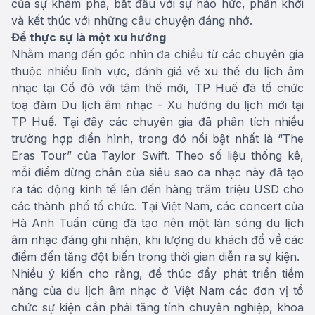
của sự khám phá, bắt đầu với sự háo hức, phấn khởi
và kết thúc với những câu chuyện đáng nhớ.
Để thực sự là một xu hướng
Nhằm mang đến góc nhìn đa chiều từ các chuyên gia
thuộc nhiều lĩnh vực, đánh giá về xu thế du lịch âm
nhạc tại Cố đô với tâm thế mới, TP Huế đã tổ chức
toạ đàm Du lịch âm nhạc - Xu hướng du lịch mới tại
TP Huế. Tại đây các chuyên gia đã phân tích nhiều
trường hợp điển hình, trong đó nổi bật nhất là “The
Eras Tour” của Taylor Swift. Theo số liệu thống kê,
mỗi điểm dừng chân của siêu sao ca nhạc này đã tạo
ra tác động kinh tế lên đến hàng trăm triệu USD cho
các thành phố tổ chức. Tại Việt Nam, các concert của
Hà Anh Tuấn cũng đã tạo nên một làn sóng du lịch
âm nhạc đáng ghi nhận, khi lượng du khách đổ về các
điểm đến tăng đột biến trong thời gian diễn ra sự kiện.
Nhiều ý kiến cho rằng, để thúc đẩy phát triển tiềm
năng của du lịch âm nhạc ở Việt Nam các đơn vị tổ
chức sự kiện cần phải tăng tính chuyên nghiệp, khoa