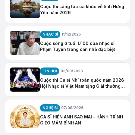
Cuộc thi sáng tác ca khúc về tỉnh Hưng
Yên năm 2026
NHẠC SĨ
11/12/2025
Cuộc sống ở tuổi U100 của nhạc sĩ
Phạm Tuyên trong căn nhà đặc biệt
TIN HỘI
03/08/2026
Cuộc thi Ca sĩ Nhí toàn quốc năm 2026
Hội Nhạc sĩ Việt Nam tặng Giải thưởng
“Ngôi Sao Hy Vọng”
NGHỆ SĨ
07/08/2026
CA SĨ HIỀN ANH SAO MAI - HÀNH TRÌNH
GIEO MẦM BÌNH AN