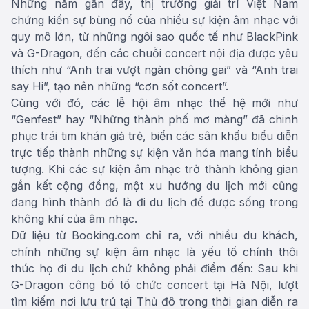
Những năm gần đây, thị trường giải trí Việt Nam
chứng kiến sự bùng nổ của nhiều sự kiện âm nhạc với
quy mô lớn, từ những ngôi sao quốc tế như BlackPink
và G-Dragon, đến các chuỗi concert nội địa được yêu
thích như “Anh trai vượt ngàn chông gai” và “Anh trai
say Hi”, tạo nên những “cơn sốt concert”.
Cùng với đó, các lễ hội âm nhạc thế hệ mới như
“Genfest” hay “Những thành phố mơ màng” đã chinh
phục trái tim khán giả trẻ, biến các sân khấu biểu diễn
trực tiếp thành những sự kiện văn hóa mang tính biểu
tượng. Khi các sự kiện âm nhạc trở thành không gian
gắn kết cộng đồng, một xu hướng du lịch mới cũng
đang hình thành đó là đi du lịch để được sống trong
không khí của âm nhạc.
Dữ liệu từ Booking.com chỉ ra, với nhiều du khách,
chính những sự kiện âm nhạc là yếu tố chính thôi
thúc họ đi du lịch chứ không phải điểm đến: Sau khi
G-Dragon công bố tổ chức concert tại Hà Nội, lượt
tìm kiếm nơi lưu trú tại Thủ đô trong thời gian diễn ra