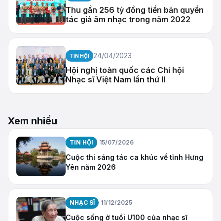
Thu gần 256 tỷ đồng tiền bản quyền
tác giả âm nhạc trong năm 2022
24/04/2023
TIN HỘI
Hội nghị toàn quốc các Chi hội
Nhạc sĩ Việt Nam lần thứ II
Xem nhiều
TIN HỘI
15/07/2026
Cuộc thi sáng tác ca khúc về tỉnh Hưng
Yên năm 2026
NHẠC SĨ
11/12/2025
Cuộc sống ở tuổi U100 của nhạc sĩ