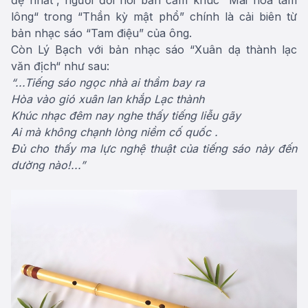
lông“ trong “Thần kỳ mật phổ” chính là cải biên từ
bản nhạc sáo “Tam điệu” của ông.
Còn Lý Bạch với bản nhạc sáo “Xuân dạ thành lạc
văn địch“ như sau:
“...Tiếng sáo ngọc nhà ai thầm bay ra
Hòa vào gió xuân lan khắp Lạc thành
Khúc nhạc đêm nay nghe thấy tiếng liễu gãy
Ai mà không chạnh lòng niềm cố quốc .
Đủ cho thấy ma lực nghệ thuật của tiếng sáo này đến
dường nào!...”