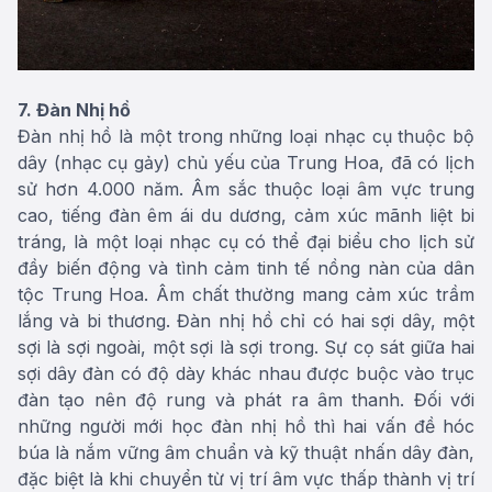
7. Đàn Nhị hồ
Đàn nhị hồ là một trong những loại nhạc cụ thuộc bộ
dây (nhạc cụ gảy) chủ yếu của Trung Hoa, đã có lịch
sử hơn 4.000 năm. Âm sắc thuộc loại âm vực trung
cao, tiếng đàn êm ái du dương, cảm xúc mãnh liệt bi
tráng, là một loại nhạc cụ có thể đại biểu cho lịch sử
đầy biến động và tình cảm tinh tế nồng nàn của dân
tộc Trung Hoa. Âm chất thường mang cảm xúc trầm
lắng và bi thương. Đàn nhị hồ chỉ có hai sợi dây, một
sợi là sợi ngoài, một sợi là sợi trong. Sự cọ sát giữa hai
sợi dây đàn có độ dày khác nhau được buộc vào trục
đàn tạo nên độ rung và phát ra âm thanh. Đối với
những người mới học đàn nhị hồ thì hai vấn đề hóc
búa là nắm vững âm chuẩn và kỹ thuật nhấn dây đàn,
đặc biệt là khi chuyển từ vị trí âm vực thấp thành vị trí