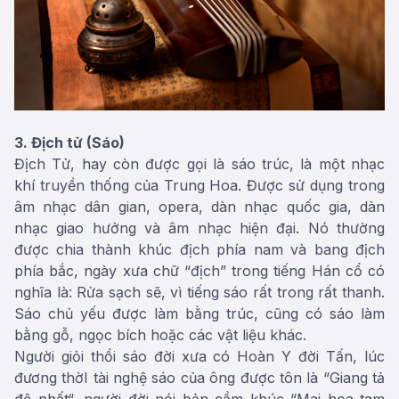
3. Địch tử (Sáo)
Địch Tử, hay còn được gọi là sáo trúc, là một nhạc
khí truyền thống của Trung Hoa. Được sử dụng trong
âm nhạc dân gian, opera, dàn nhạc quốc gia, dàn
nhạc giao hưởng và âm nhạc hiện đại. Nó thường
được chia thành khúc địch phía nam và bang địch
phía bắc, ngày xưa chữ “địch” trong tiếng Hán cổ có
nghĩa là: Rửa sạch sẽ, vì tiếng sáo rất trong rất thanh.
Sáo chủ yếu được làm bằng trúc, cũng có sáo làm
bằng gỗ, ngọc bích hoặc các vật liệu khác.
Người giỏi thổi sáo đời xưa có Hoàn Y đời Tấn, lúc
đương thờI tài nghệ sáo của ông được tôn là “Giang tả
đệ nhất“, người đời nói bản cầm khúc “Mai hoa tam