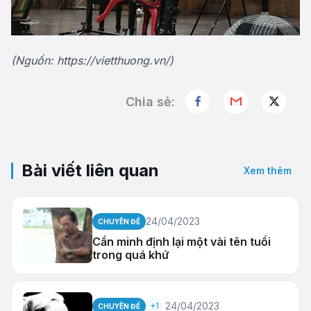
(Nguồn:
https://vietthuong.vn/
)
Chia sẻ:
Bài viết liên quan
Xem thêm
24/04/2023
CHUYÊN ĐỀ
Cần minh định lại một vài tên tuổi
trong quá khứ
24/04/2023
+1
CHUYÊN ĐỀ