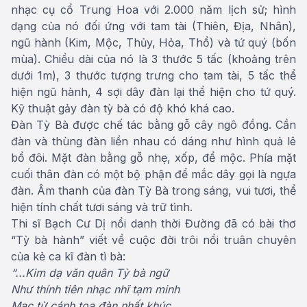
nhạc cụ cổ Trung Hoa với 2.000 năm lịch sử; hình
dạng của nó đối ứng với tam tài (Thiên, Địa, Nhân),
ngũ hành (Kim, Mộc, Thủy, Hỏa, Thổ) và tứ quý (bốn
mùa). Chiều dài của nó là 3 thước 5 tấc (khoảng trên
dưới 1m), 3 thước tượng trưng cho tam tài, 5 tấc thể
hiện ngũ hành, 4 sợi dây đàn lại thể hiện cho tứ quý.
Kỹ thuật gảy đàn tỳ bà có độ khó khá cao.
Đàn Tỳ Bà được chế tác bằng gỗ cây ngô đồng. Cần
đàn và thùng đàn liền nhau có dáng như hình quả lê
bổ đôi. Mặt đàn bằng gỗ nhẹ, xốp, để mộc. Phía mặt
cuối thân đàn có một bộ phận để mắc dây gọi là ngựa
đàn. Âm thanh của đàn Tỳ Bà trong sáng, vui tươi, thể
hiện tính chất tươi sáng và trữ tình.
Thi sĩ Bạch Cư Dị nổi danh thời Đường đã có bài thơ
“Tỳ bà hành” viết về cuộc đời trôi nổi truân chuyên
của kẻ ca kĩ đàn tì bà:
“...Kim dạ văn quân Tỳ bà ngữ
Như thính tiên nhạc nhĩ tạm minh
Mạc từ cánh tọa đàn nhất khúc