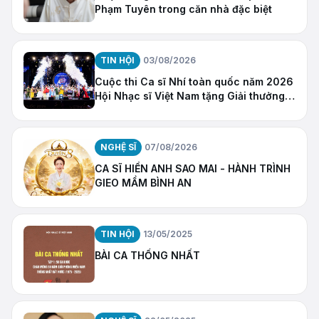
Phạm Tuyên trong căn nhà đặc biệt
TIN HỘI
03/08/2026
Cuộc thi Ca sĩ Nhí toàn quốc năm 2026
Hội Nhạc sĩ Việt Nam tặng Giải thưởng
“Ngôi Sao Hy Vọng”
NGHỆ SĨ
07/08/2026
CA SĨ HIỀN ANH SAO MAI - HÀNH TRÌNH
GIEO MẦM BÌNH AN
TIN HỘI
13/05/2025
BÀI CA THỐNG NHẤT