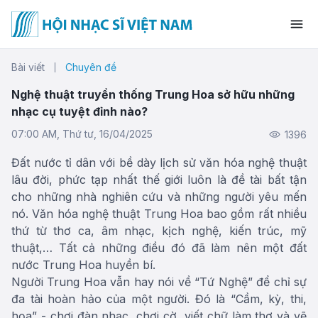
Bài viết
Chuyên đề
Nghệ thuật truyền thống Trung Hoa sở hữu những
nhạc cụ tuyệt đỉnh nào?
07:00 AM, Thứ tư, 16/04/2025
1396
Đất nước tỉ dân với bề dày lịch sử văn hóa nghệ thuật
lâu đời, phức tạp nhất thế giới luôn là đề tài bất tận
cho những nhà nghiên cứu và những người yêu mến
nó. Văn hóa nghệ thuật Trung Hoa bao gồm rất nhiều
thứ từ thơ ca, âm nhạc, kịch nghệ, kiến trúc, mỹ
thuật,… Tất cả những điều đó đã làm nên một đất
nước Trung Hoa huyền bí.
Người Trung Hoa vẫn hay nói về “Tứ Nghệ” để chỉ sự
đa tài hoàn hảo của một người. Đó là “Cầm, kỳ, thi,
họa” - chơi đàn nhạc, chơi cờ, viết chữ làm thơ và vẽ