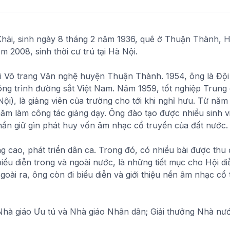
Khải, sinh ngày 8 tháng 2 năm 1936, quê ở Thuận Thành, 
 2008, sinh thời cư trú tại Hà Nội.
i Võ trang Văn nghệ huyện Thuận Thành. 1954, ông là Độ
ng trình đường sắt Việt Nam. Năm 1959, tốt nghiệp Trung
ội), là giảng viên của trường cho tới khi nghỉ hưu. Từ nă
ăm làm công tác giảng dạy. Ông đào tạo được nhiều sinh v
hần giữ gìn phát huy vốn âm nhạc cổ truyền của đất nước.
g cao, phát triển dân ca. Trong đó, có nhiều bài được thu 
c biểu diễn trong và ngoài nước, là những tiết mục cho Hội 
ài ra, ông còn đi biểu diễn và giới thiệu nền âm nhạc cổ
hà giáo Ưu tú và Nhà giáo Nhân dân; Giải thưởng Nhà nướ