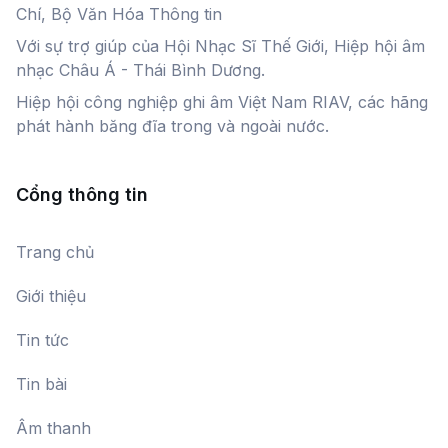
Chí, Bộ Văn Hóa Thông tin
Với sự trợ giúp của Hội Nhạc Sĩ Thế Giới, Hiệp hội âm
Ký Ức Cò Nòi
nhạc Châu Á - Thái Bình Dương.
NSƯT Hải Yến
Hiệp hội công nghiệp ghi âm Việt Nam RIAV, các hãng
phát hành băng đĩa trong và ngoài nước.
Chào Công Dân Kỷ Nguyên Vàng
Mai Trang,
Tuấn Phương
Cổng thông tin
Quê hương - Đất nước
Trang chủ
Nhiều ca sĩ
Giới thiệu
Tin tức
Bài ca dệt may Việt Nam
Huy Quyết
Tin bài
Âm thanh