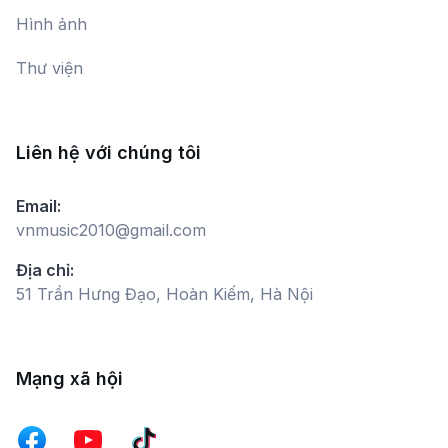
Ánh Mắt Niềm Tin
Hình ảnh
Nguyệt Minh
Thư viện
Hố Đen
Hoàng Viết Danh
Liên hệ với chúng tôi
Miền Xa Thẳm
Email:
Hồ Quỳnh Hương,
Vocalise Nguyệt Minh
vnmusic2010@gmail.com
Địa chỉ:
51 Trần Hưng Đạo, Hoàn Kiếm, Hà Nội
Những Người Lính Sang Sông
Bích Ngọc,
Hương Diệp
Mạng xã hội
Tình Yêu Của Lính