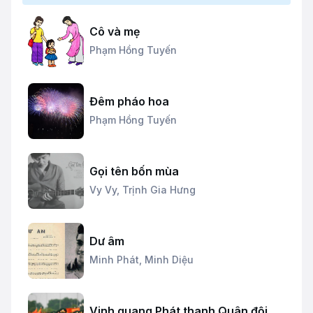
Cô và mẹ
Phạm Hồng Tuyến
Đêm pháo hoa
Phạm Hồng Tuyến
Gọi tên bốn mùa
Vy Vy,
Trịnh Gia Hưng
Dư âm
Minh Phát,
Minh Diệu
Vinh quang Phát thanh Quân đội