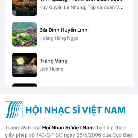
nhân dân
Huy Quyết,
Lê Nhung,
Tốp ca Đoàn Văn
công
Bái Đính Huyền Linh
Hoàng Hồng Ngọc
Trăng Vàng
Liên Hương
Ký ức Hội An
Hoàng Hồng Ngọc
Mưa Xuân
Trang Web của
Hội Nhạc Sĩ Việt Nam
thiết lập theo
Vũ Thắng Lợi
giấy phép số 143/GP-BC ngày 26/5/2006 của Cục Báo