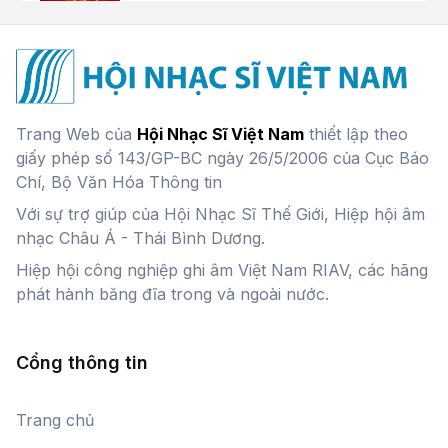
Đặc trưng cơ bản của nhạc Jazz
Quyền Văn Minh
Hình tượng âm nhạc - Phần 1
Trang Web của
Hội Nhạc Sĩ Việt Nam
thiết lập theo
giấy phép số 143/GP-BC ngày 26/5/2006 của Cục Báo
Chí, Bộ Văn Hóa Thông tin
Với sự trợ giúp của Hội Nhạc Sĩ Thế Giới, Hiệp hội âm
Hình tượng âm nhạc - Phần 2
nhạc Châu Á - Thái Bình Dương.
Hiệp hội công nghiệp ghi âm Việt Nam RIAV, các hãng
phát hành băng đĩa trong và ngoài nước.
Thiên nhiên trong âm nhạc
Nguyễn Thiên Đạo,
Thao Giang
Cổng thông tin
Trang chủ
Kèn Harmonica