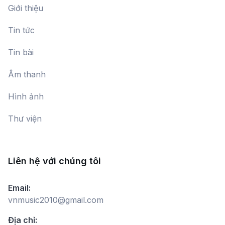
Giới thiệu
Tin tức
Tiếng cười trong Opera
Nguyễn Bích Thủy
Tin bài
Âm thanh
Nhạc Indie
Hình ảnh
Thư viện
Phân loại giọng nữ trong thanh
nhạc
Bang Phác
Liên hệ với chúng tôi
Email:
NEW AGE - Dòng nhạc Thời đại mới
vnmusic2010@gmail.com
(Phần 1)
Địa chỉ: