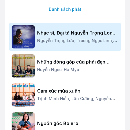
Danh sách phát
Nhạc sĩ, Đại tá Nguyễn Trọng Loan
– Hồi ức sáng tác và các tác phẩm
Nguyễn Trọng Lưu,
Trương Ngọc Linh,
âm nhạc
Trần Quốc Đạt
Những đóng góp của phái đẹp
trong hoạt động âm nhạc
Huyền Ngọc,
Hà Myo
Cảm xúc mùa xuân
Trịnh Minh Hiền,
Lân Cường,
Nguyễn
Hương Ly,
Trần Vân Anh
Nguồn gốc Bolero