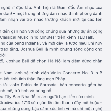
ò nghệ sĩ độc tấu. Anh hiện là Giám đốc Âm nhạc của
London) – một trong những dàn nhạc thính phòng danh
đảm nhận vai trò nhạc trưởng khách mời tại các liên
ển đến gần hơn với công chúng qua những dự án cộng
 Classical Music in 18 Minutes” trên kênh TEDTalk.
ng của bang Indiana”, và mới đây là tước hiệu Chỉ huy
trao tặng, Joshua Bell là minh chứng sống động cho
iới.
025, Joshua Bell đã chọn Hà Nội làm điểm dừng chân
t Nam, anh sẽ trình diễn Violin Concerto No. 3 in B
m kết tinh tinh thần lãng mạn Pháp.
 tài violin Pablo de Sarasate, bản concerto gồm ba
nh mẽ, trữ tình và bùng nổ.
u Tây Ban Nha để tri ân người bạn diễn của mình.
tradivarius 1713 sẽ ngân lên âm thanh đầy mê hoặc –
 qua những cung bậc cảm xúc tinh vi mà chỉ một nghệ