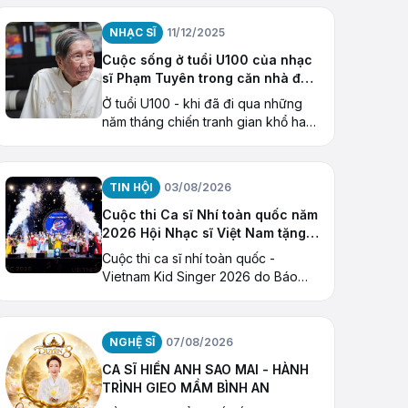
NQ/TW khóa X về “Tiếp tục xây
dựng và phát triển văn học
NHẠC SĨ
11/12/2025
Cuộc sống ở tuổi U100 của nhạc
sĩ Phạm Tuyên trong căn nhà đặc
biệt
Ở tuổi U100 - khi đã đi qua những
năm tháng chiến tranh gian khổ hay
thăng trầm của một đời âm nhạc -
nhạc sĩ Phạm Tuyên đang có cuộc
sống bình dị
TIN HỘI
03/08/2026
Cuộc thi Ca sĩ Nhí toàn quốc năm
2026 Hội Nhạc sĩ Việt Nam tặng
Giải thưởng “Ngôi Sao Hy Vọng”
Cuộc thi ca sĩ nhí toàn quốc -
Vietnam Kid Singer 2026 do Báo
Thiếu niên Tiền phong và Nhi
đồng (cơ quan của Trung ương
Đoàn TNCS Hồ Chí Minh) tổ chức
NGHỆ SĨ
07/08/2026
CA SĨ HIỀN ANH SAO MAI - HÀNH
TRÌNH GIEO MẦM BÌNH AN