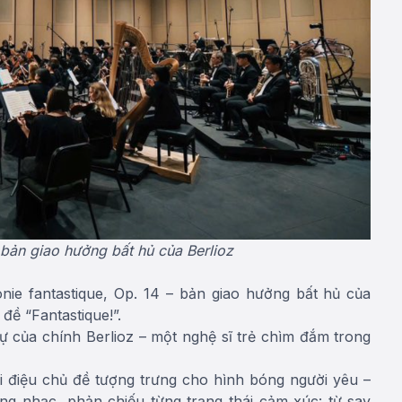
ản giao hưởng bất hủ của Berlioz
ie fantastique, Op. 14 – bản giao hưởng bất hủ của
đề “Fantastique!”.
 của chính Berlioz – một nghệ sĩ trẻ chìm đắm trong
iai điệu chủ đề tượng trưng cho hình bóng người yêu –
ng nhạc, phản chiếu từng trạng thái cảm xúc: từ say