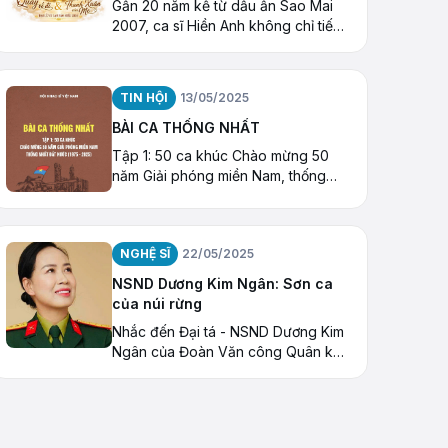
Gần 20 năm kể từ dấu ấn Sao Mai
2007, ca sĩ Hiền Anh không chỉ tiếp
tục con đường âm nhạc mà còn mở
ra một hành trình đặc biệt với Thiền
ca, âm nhạc hướng thiện và những
TIN HỘI
13/05/2025
hoạt động kết nối cộng đồng
BÀI CA THỐNG NHẤT
Tập 1: 50 ca khúc Chào mừng 50
năm Giải phóng miền Nam, thống
nhất Đất nước (1975 – 2025)
NGHỆ SĨ
22/05/2025
NSND Dương Kim Ngân: Sơn ca
của núi rừng
Nhắc đến Đại tá - NSND Dương Kim
Ngân của Đoàn Văn công Quân khu
1, khán giả nhớ tới giọng ca oanh
vàng của núi rừng Việt Bắc.