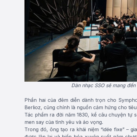
Dàn nhạc SSO sẽ mang đến b
Phần hai của đêm diễn dành trọn cho Symphon
Berlioz, cũng chính là nguồn cảm hứng cho tiêu 
Tác phẩm ra đời năm 1830, kể câu chuyện tự sự
men say của tình yêu và ảo vọng.
Trong đó, ông tạo ra khái niệm “idée fixe” – g
được lặp lại và biến hóa xuyên suốt năm chươ