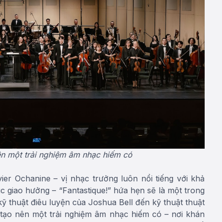
ên một trải nghiệm âm nhạc hiếm có
vier Ochanine – vị nhạc trưởng luôn nổi tiếng với khả
c giao hưởng – “Fantastique!” hứa hẹn sẽ là một trong
thuật điêu luyện của Joshua Bell đến kỹ thuật thuật
 tạo nên một trải nghiệm âm nhạc hiếm có – nơi khán