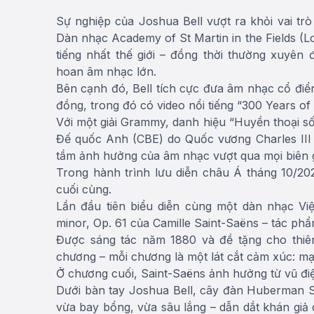
Sự nghiệp của Joshua Bell vượt ra khỏi vai tr
Dàn nhạc Academy of St Martin in the Fields (
tiếng nhất thế giới – đồng thời thường xuyên 
hoan âm nhạc lớn.
Bên cạnh đó, Bell tích cực đưa âm nhạc cổ đi
đồng, trong đó có video nổi tiếng “300 Years of
Với một giải Grammy, danh hiệu “Huyền thoại số
Đế quốc Anh (CBE) do Quốc vương Charles III 
tầm ảnh hưởng của âm nhạc vượt qua mọi biên g
Trong hành trình lưu diễn châu Á tháng 10/2
cuối cùng.
Lần đầu tiên biểu diễn cùng một dàn nhạc Việ
minor, Op. 61 của Camille Saint-Saëns – tác phẩ
Được sáng tác năm 1880 và đề tặng cho thiên
chương – mỗi chương là một lát cắt cảm xúc: mạ
Ở chương cuối, Saint-Saëns ảnh hưởng từ vũ điệ
Dưới bàn tay Joshua Bell, cây đàn Huberman S
vừa bay bổng, vừa sâu lắng – dẫn dắt khán giả