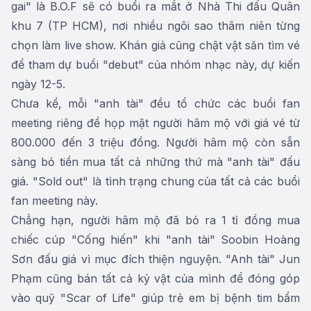
gai" là B.O.F sẽ có buổi ra mắt ở Nhà Thi đấu Quân
khu 7 (TP HCM), nơi nhiều ngôi sao thâm niên từng
chọn làm live show. Khán giả cũng chật vật săn tìm vé
để tham dự buổi "debut" của nhóm nhạc này, dự kiến
ngày 12-5.
Chưa kể, mỗi "anh tài" đều tổ chức các buổi fan
meeting riêng để họp mặt người hâm mộ với giá vé từ
800.000 đến 3 triệu đồng. Người hâm mộ còn sẵn
sàng bỏ tiền mua tất cả những thứ mà "anh tài" đấu
giá. "Sold out" là tình trạng chung của tất cả các buổi
fan meeting này.
Chẳng hạn, người hâm mộ đã bỏ ra 1 tỉ đồng mua
chiếc cúp "Cống hiến" khi "anh tài" Soobin Hoàng
Sơn đấu giá vì mục đích thiện nguyện. "Anh tài" Jun
Phạm cũng bán tất cả kỷ vật của mình để đóng góp
vào quỹ "Scar of Life" giúp trẻ em bị bệnh tim bẩm