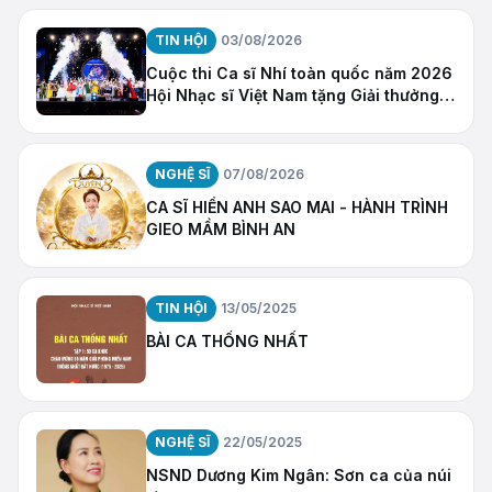
TIN HỘI
03/08/2026
Cuộc thi Ca sĩ Nhí toàn quốc năm 2026
Hội Nhạc sĩ Việt Nam tặng Giải thưởng
“Ngôi Sao Hy Vọng”
NGHỆ SĨ
07/08/2026
CA SĨ HIỀN ANH SAO MAI - HÀNH TRÌNH
GIEO MẦM BÌNH AN
TIN HỘI
13/05/2025
BÀI CA THỐNG NHẤT
NGHỆ SĨ
22/05/2025
NSND Dương Kim Ngân: Sơn ca của núi