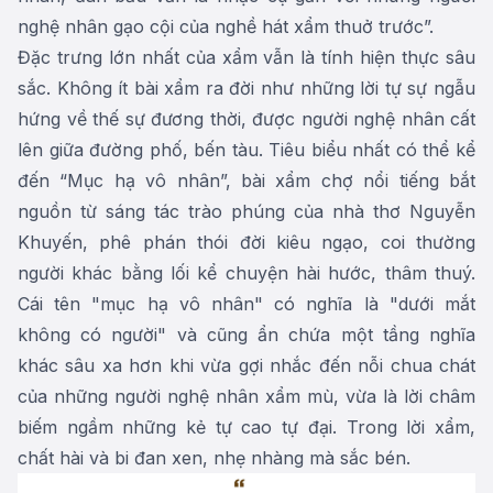
nghệ nhân gạo cội của nghề hát xẩm thuở trước”.
Đặc trưng lớn nhất của xẩm vẫn là tính hiện thực sâu
sắc. Không ít bài xẩm ra đời như những lời tự sự ngẫu
hứng về thế sự đương thời, được người nghệ nhân cất
lên giữa đường phố, bến tàu. Tiêu biểu nhất có thể kể
đến “Mục hạ vô nhân”, bài xẩm chợ nổi tiếng bắt
nguồn từ sáng tác trào phúng của nhà thơ Nguyễn
Khuyến, phê phán thói đời kiêu ngạo, coi thường
người khác bằng lối kể chuyện hài hước, thâm thuý.
Cái tên "mục hạ vô nhân" có nghĩa là "dưới mắt
không có người" và cũng ẩn chứa một tầng nghĩa
khác sâu xa hơn khi vừa gợi nhắc đến nỗi chua chát
của những người nghệ nhân xẩm mù, vừa là lời châm
biếm ngầm những kẻ tự cao tự đại. Trong lời xẩm,
chất hài và bi đan xen, nhẹ nhàng mà sắc bén.