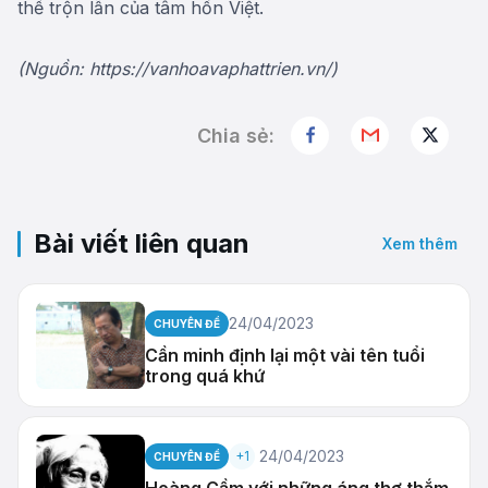
thể trộn lẫn của tâm hồn Việt.
(Nguồn: https://vanhoavaphattrien.vn/)
Chia sẻ:
Bài viết liên quan
Xem thêm
24/04/2023
CHUYÊN ĐỀ
Cần minh định lại một vài tên tuổi
trong quá khứ
24/04/2023
+1
CHUYÊN ĐỀ