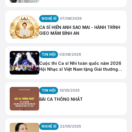
NGHỆ SĨ
07/08/2026
CA SĨ HIỀN ANH SAO MAI - HÀNH TRÌNH
GIEO MẦM BÌNH AN
TIN HỘI
03/08/2026
Cuộc thi Ca sĩ Nhí toàn quốc năm 2026
Hội Nhạc sĩ Việt Nam tặng Giải thưởng
“Ngôi Sao Hy Vọng”
TIN HỘI
13/05/2025
BÀI CA THỐNG NHẤT
NGHỆ SĨ
22/05/2025