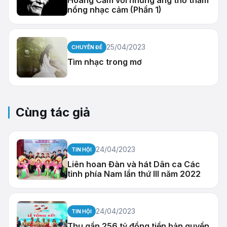
Hoàng Cầm với những áng thơ thắm
nồng nhạc cảm (Phần 1)
25/04/2023
CHUYÊN ĐỀ
Tìm nhạc trong mơ
Cùng tác giả
24/04/2023
TIN HỘI
Liên hoan Đàn và hát Dân ca Các
tỉnh phía Nam lần thứ III năm 2022
24/04/2023
TIN HỘI
Thu gần 256 tỷ đồng tiền bản quyền