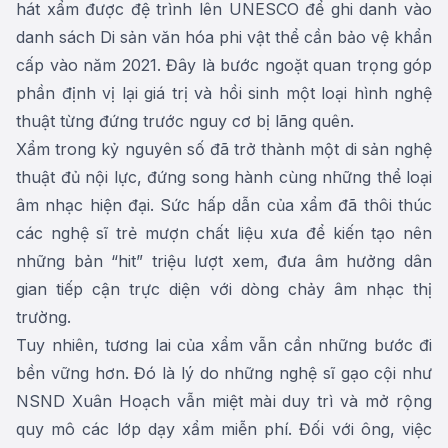
hát xẩm được đệ trình lên UNESCO để ghi danh vào
danh sách Di sản văn hóa phi vật thể cần bảo vệ khẩn
cấp vào năm 2021. Đây là bước ngoặt quan trọng góp
phần định vị lại giá trị và hồi sinh một loại hình nghệ
thuật từng đứng trước nguy cơ bị lãng quên.
Xẩm trong kỷ nguyên số đã trở thành một di sản nghệ
thuật đủ nội lực, đứng song hành cùng những thể loại
âm nhạc hiện đại. Sức hấp dẫn của xẩm đã thôi thúc
các nghệ sĩ trẻ mượn chất liệu xưa để kiến tạo nên
những bản “hit” triệu lượt xem, đưa âm hưởng dân
gian tiếp cận trực diện với dòng chảy âm nhạc thị
trường.
Tuy nhiên, tương lai của xẩm vẫn cần những bước đi
bền vững hơn. Đó là lý do những nghệ sĩ gạo cội như
NSND Xuân Hoạch vẫn miệt mài duy trì và mở rộng
quy mô các lớp dạy xẩm miễn phí. Đối với ông, việc