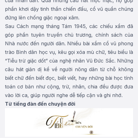
của nhân dân. Qua những câu hát mộc mạc, họ góp
phần khơi dậy tinh thần chiến đấu, cổ vũ quần chúng
đứng lên chống giặc ngoại xâm.
Sau Cách mạng tháng Tám 1945, các chiếu xẩm đã
góp phần tuyên truyền chủ trương, chính sách của
Nhà nước đến người dân. Nhiều bài xẩm cổ vũ phong
trào Bình dân học vụ, kêu gọi xóa mù chữ, tiêu biểu là
“Tiễu trừ giặc dốt” của nghệ nhân Vũ Đức Sắc. Những
câu hát giản dị kể về người nông dân từ chỗ không
biết chữ đến biết đọc, biết viết, hay những bài học tính
toán cơ bản như cộng, trừ, nhân, chia đều được đưa
vào lời ca, giúp người nghe dễ tiếp cận và ghi nhớ.
Từ tiếng đàn đến chuyện đời