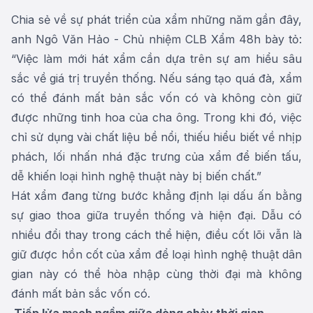
Chia sẻ về sự phát triển của xẩm những năm gần đây,
anh Ngô Văn Hảo - Chủ nhiệm CLB Xẩm 48h bày tỏ:
“Việc làm mới hát xẩm cần dựa trên sự am hiểu sâu
sắc về giá trị truyền thống. Nếu sáng tạo quá đà, xẩm
có thể đánh mất bản sắc vốn có và không còn giữ
được những tinh hoa của cha ông. Trong khi đó, việc
chỉ sử dụng vài chất liệu bề nổi, thiếu hiểu biết về nhịp
phách, lối nhấn nhá đặc trưng của xẩm để biến tấu,
dễ khiến loại hình nghệ thuật này bị biến chất.”
Hát xẩm đang từng bước khẳng định lại dấu ấn bằng
sự giao thoa giữa truyền thống và hiện đại. Dẫu có
nhiều đổi thay trong cách thể hiện, điều cốt lõi vẫn là
giữ được hồn cốt của xẩm để loại hình nghệ thuật dân
gian này có thể hòa nhập cùng thời đại mà không
đánh mất bản sắc vốn có.
Tiếp lửa mạch ngầm giữa dòng chảy thời gian