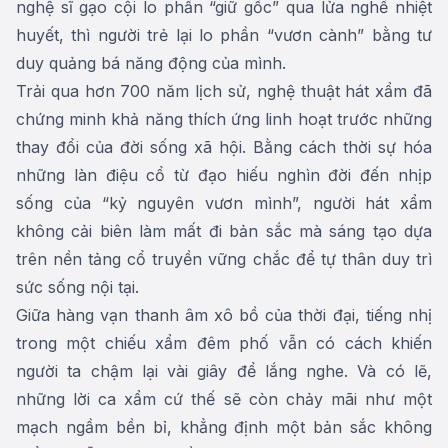
nghệ sĩ gạo cội lo phần “giữ gốc” qua lửa nghề nhiệt
huyết, thì người trẻ lại lo phần “vươn cành” bằng tư
duy quảng bá năng động của mình.
Trải qua hơn 700 năm lịch sử, nghệ thuật hát xẩm đã
chứng minh khả năng thích ứng linh hoạt trước những
thay đổi của đời sống xã hội. Bằng cách thời sự hóa
những làn điệu cổ từ đạo hiếu nghìn đời đến nhịp
sống của “kỷ nguyên vươn mình”, người hát xẩm
không cải biên làm mất đi bản sắc mà sáng tạo dựa
trên nền tảng cổ truyền vững chắc để tự thân duy trì
sức sống nội tại.
Giữa hàng vạn thanh âm xô bồ của thời đại, tiếng nhị
trong một chiếu xẩm đêm phố vẫn có cách khiến
người ta chậm lại vài giây để lắng nghe. Và có lẽ,
những lời ca xẩm cứ thế sẽ còn chảy mãi như một
mạch ngầm bền bỉ, khẳng định một bản sắc không