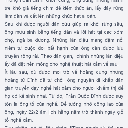
tre khô giả tiếng chim để kiếm thức ăn, lấy dây rừng
làm đàn và cất lên những khúc hát ai oán.
Sau khi được người dân cứu giúp ra khỏi rừng sâu,
ông mưu sinh bằng tiếng đàn và lời hát tại các xóm
chợ, ngã ba đường. Những làn điệu mang đậm nỗi
niềm từ cuộc đời bất hạnh của ông dần được lưu
truyền rộng rãi. Theo dân gian, chính những làn điệu
ấy đã đặt nền móng cho nghệ thuật hát xẩm về sau.
Ít lâu sau, dù được mời trở về hoàng cung nhưng
hoàng tử Đĩnh đã từ chối, ông nguyện đi khắp dân
gian truyền dạy nghề hát xẩm cho người khiếm thị để
họ có kế sinh nhai. Từ đó, Trần Quốc Đĩnh được suy
tôn là ông tổ của nghề. Để tưởng nhớ công lao của
ông, ngày 22/2 âm lịch hằng năm trở thành ngày giỗ
tổ nghề xẩm.
Tuy nhiên, có tài liệu chép: "Theo chính sử thì vua