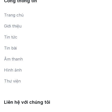
Cổng thông tin
Ngũ đối đăng đàn
Trang chủ
Đang cập nhật
Giới thiệu
Tin tức
Hát thơ
Đang cập nhật
Tin bài
Âm thanh
Phác thảo
Hình ảnh
Đang cập nhật
Thư viện
Phố núi
Dàn nhạc Đài Tiếng nói Việt Nam
Liên hệ với chúng tôi