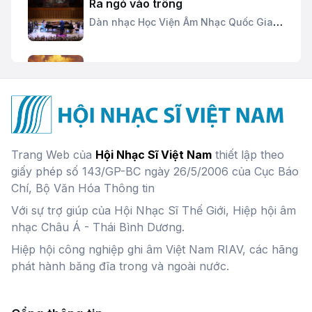
Ra ngó vào trông
Dàn nhạc Học Viện Âm Nhạc Quốc Gia
Việt Nam
Chim thần lửa
Đang cập nhật
Miền Nam quê hương ta ơi
Trang Web của
Hội Nhạc Sĩ Việt Nam
thiết lập theo
Hoàng Mãnh,
Phan Phúc
giấy phép số 143/GP-BC ngày 26/5/2006 của Cục Báo
Chí, Bộ Văn Hóa Thông tin
Với sự trợ giúp của Hội Nhạc Sĩ Thế Giới, Hiệp hội âm
Tiếng cồng vượt thác
nhạc Châu Á - Thái Bình Dương.
Nhà hát Giao hưởng Vũ kịch TP. Hồ Chí
Minh
Hiệp hội công nghiệp ghi âm Việt Nam RIAV, các hãng
phát hành băng đĩa trong và ngoài nước.
Sonate số 2
Nguyễn Văn Quỳ