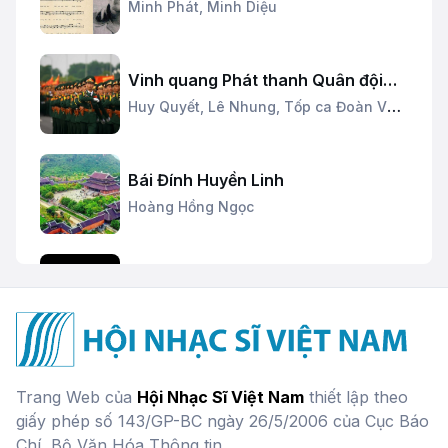
Minh Phát,
Minh Diệu
Vinh quang Phát thanh Quân đội
nhân dân
Huy Quyết,
Lê Nhung,
Tốp ca Đoàn Văn
công
Bái Đính Huyền Linh
Hoàng Hồng Ngọc
Trăng Vàng
Liên Hương
Ký ức Hội An
Trang Web của
Hội Nhạc Sĩ Việt Nam
thiết lập theo
Hoàng Hồng Ngọc
giấy phép số 143/GP-BC ngày 26/5/2006 của Cục Báo
Chí, Bộ Văn Hóa Thông tin