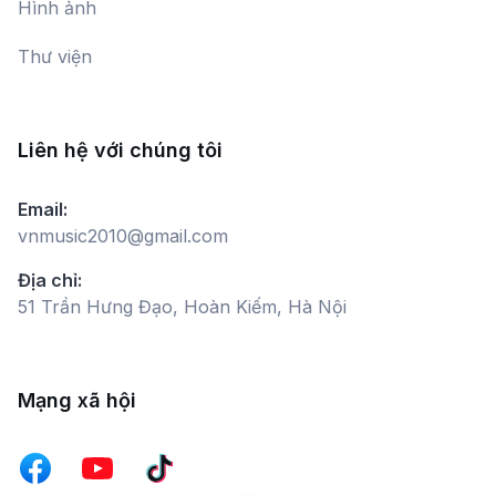
Hình ảnh
Huy Quyết
Thư viện
Ánh Mắt Niềm Tin
Nguyệt Minh
Liên hệ với chúng tôi
Hố Đen
Email:
Hoàng Viết Danh
vnmusic2010@gmail.com
Địa chỉ:
51 Trần Hưng Đạo, Hoàn Kiếm, Hà Nội
Miền Xa Thẳm
Hồ Quỳnh Hương,
Vocalise Nguyệt Minh
Mạng xã hội
Những Người Lính Sang Sông
Bích Ngọc,
Hương Diệp