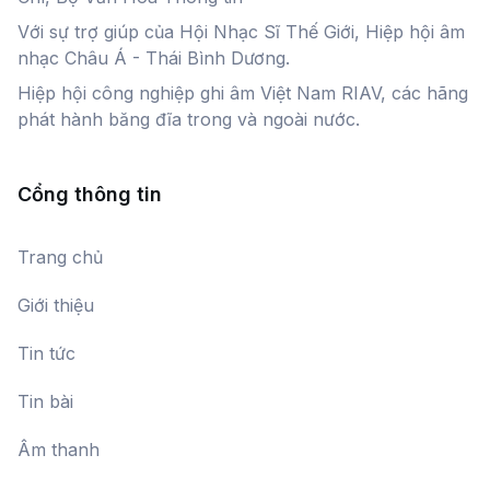
Với sự trợ giúp của Hội Nhạc Sĩ Thế Giới, Hiệp hội âm
Mưa Xuân
nhạc Châu Á - Thái Bình Dương.
Vũ Thắng Lợi
Hiệp hội công nghiệp ghi âm Việt Nam RIAV, các hãng
phát hành băng đĩa trong và ngoài nước.
Ký Ức Cò Nòi
NSƯT Hải Yến
Cổng thông tin
Chào Công Dân Kỷ Nguyên Vàng
Trang chủ
Mai Trang,
Tuấn Phương
Giới thiệu
Tin tức
Quê hương - Đất nước
Nhiều ca sĩ
Tin bài
Âm thanh
Bài ca dệt may Việt Nam