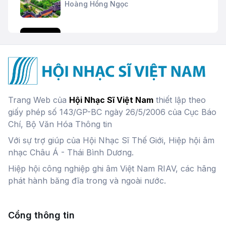
Hoàng Hồng Ngọc
Trăng Vàng
Liên Hương
Ký ức Hội An
Trang Web của
Hội Nhạc Sĩ Việt Nam
thiết lập theo
Hoàng Hồng Ngọc
giấy phép số 143/GP-BC ngày 26/5/2006 của Cục Báo
Chí, Bộ Văn Hóa Thông tin
Với sự trợ giúp của Hội Nhạc Sĩ Thế Giới, Hiệp hội âm
Mưa Xuân
nhạc Châu Á - Thái Bình Dương.
Vũ Thắng Lợi
Hiệp hội công nghiệp ghi âm Việt Nam RIAV, các hãng
phát hành băng đĩa trong và ngoài nước.
Ký Ức Cò Nòi
NSƯT Hải Yến
Cổng thông tin