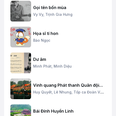
Gọi tên bốn mùa
Vy Vy,
Trịnh Gia Hưng
Họa sĩ tí hon
Bảo Ngọc
Dư âm
Minh Phát,
Minh Diệu
Vinh quang Phát thanh Quân đội
nhân dân
Huy Quyết,
Lê Nhung,
Tốp ca Đoàn Văn
công
Bái Đính Huyền Linh