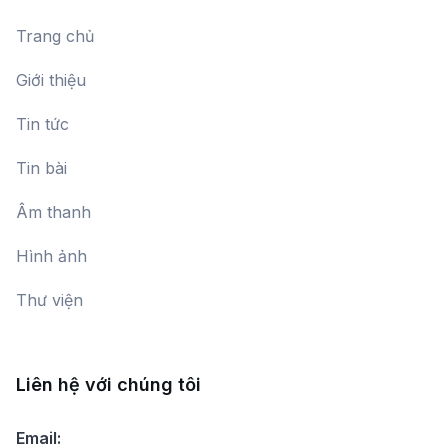
Chào Công Dân Kỷ Nguyên Vàng
Trang chủ
Mai Trang,
Tuấn Phương
Giới thiệu
Tin tức
Quê hương - Đất nước
Nhiều ca sĩ
Tin bài
Âm thanh
Bài ca dệt may Việt Nam
Hình ảnh
Huy Quyết
Thư viện
Ánh Mắt Niềm Tin
Nguyệt Minh
Liên hệ với chúng tôi
Hố Đen
Email: