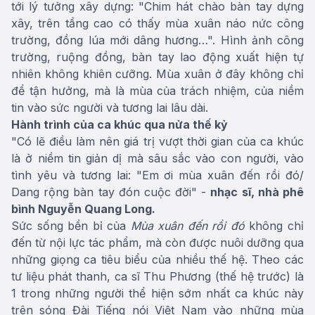
tới lý tưởng xây dựng: "Chim hát chào bàn tay dựng
xây, trên tầng cao có thấy mùa xuân náo nức công
trường, đồng lúa mới dâng hương…". Hình ảnh công
trường, ruộng đồng, bàn tay lao động xuất hiện tự
nhiên không khiên cưỡng. Mùa xuân ở đây không chỉ
để tận hưởng, mà là mùa của trách nhiệm, của niềm
tin vào sức người và tương lai lâu dài.
Hành trình của ca khúc qua nửa thế kỷ
"Có lẽ điều làm nên giá trị vượt thời gian của ca khúc
là ở niềm tin giản dị mà sâu sắc vào con người, vào
tình yêu và tương lai: "Em ơi mùa xuân đến rồi đó/
Dang rộng bàn tay đón cuộc đời" -
nhạc sĩ, nhà phê
bình Nguyễn Quang Long.
Sức sống bền bỉ của
Mùa xuân đến rồi đó
không chỉ
đến từ nội lực tác phẩm, mà còn được nuôi dưỡng qua
những giọng ca tiêu biểu của nhiều thế hệ. Theo các
tư liệu phát thanh, ca sĩ Thu Phương (thế hệ trước) là
1 trong những người thể hiện sớm nhất ca khúc này
trên sóng Đài Tiếng nói Việt Nam vào những mùa