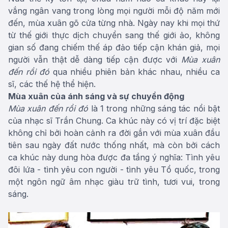
vắng ngân vang trong lòng mọi người mỗi độ năm mới
đến, mùa xuân gõ cửa từng nhà. Ngày nay khi mọi thứ
từ thế giới thực dịch chuyển sang thế giới ảo, không
gian số đang chiếm thế áp đảo tiếp cận khán giả, mọi
người vẫn thật dễ dàng tiếp cận được với
Mùa xuân
đến rồi đó
qua nhiều phiên bản khác nhau, nhiều ca
sĩ, các thế hệ thể hiện.
Mùa xuân của ánh sáng và sự chuyển động
Mùa xuân đến rồi đó
là 1 trong những sáng tác nổi bật
của nhạc sĩ Trần Chung. Ca khúc này có vị trí đặc biệt
không chỉ bởi hoàn cảnh ra đời gắn với mùa xuân đầu
tiên sau ngày đất nước thống nhất, mà còn bởi cách
ca khúc này dung hòa được đa tầng ý nghĩa: Tình yêu
đôi lứa - tình yêu con người - tình yêu Tổ quốc, trong
một ngôn ngữ âm nhạc giàu trữ tình, tươi vui, trong
sáng.