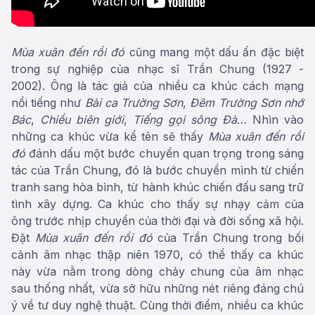
Mùa xuân đến rồi đó
cũng mang một dấu ấn đặc biệt
trong sự nghiệp của nhạc sĩ Trần Chung (1927 -
2002). Ông là tác giả của nhiều ca khúc cách mạng
nổi tiếng như
Bài ca Trường Sơn
,
Đêm Trường Sơn nhớ
Bác
,
Chiều biên giới
,
Tiếng gọi sông Đà
… Nhìn vào
những ca khúc vừa kể tên sẽ thấy
Mùa xuân đến rồi
đó
đánh dấu một bước chuyển quan trọng trong sáng
tác của Trần Chung, đó là bước chuyển mình từ chiến
tranh sang hòa bình, từ hành khúc chiến đấu sang trữ
tình xây dựng. Ca khúc cho thấy sự nhạy cảm của
ông trước nhịp chuyển của thời đại và đời sống xã hội.
Đặt
Mùa xuân đến rồi đó
của Trần Chung trong bối
cảnh âm nhạc thập niên 1970, có thể thấy ca khúc
này vừa nằm trong dòng chảy chung của âm nhạc
sau thống nhất, vừa sở hữu những nét riêng đáng chú
ý về tư duy nghệ thuật. Cùng thời điểm, nhiều ca khúc