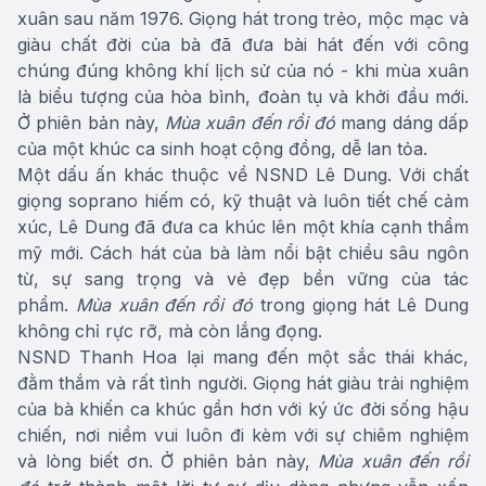
xuân sau năm 1976. Giọng hát trong trẻo, mộc mạc và
giàu chất đời của bà đã đưa bài hát đến với công
chúng đúng không khí lịch sử của nó - khi mùa xuân
là biểu tượng của hòa bình, đoàn tụ và khởi đầu mới.
Ở phiên bản này,
Mùa xuân đến rồi đó
mang dáng dấp
của một khúc ca sinh hoạt cộng đồng, dễ lan tỏa.
Một dấu ấn khác thuộc về NSND Lê Dung. Với chất
giọng soprano hiếm có, kỹ thuật và luôn tiết chế cảm
xúc, Lê Dung đã đưa ca khúc lên một khía cạnh thẩm
mỹ mới. Cách hát của bà làm nổi bật chiều sâu ngôn
từ, sự sang trọng và vẻ đẹp bền vững của tác
phẩm.
Mùa xuân đến rồi đó
trong giọng hát Lê Dung
không chỉ rực rỡ, mà còn lắng đọng.
NSND Thanh Hoa lại mang đến một sắc thái khác,
đằm thắm và rất tình người. Giọng hát giàu trải nghiệm
của bà khiến ca khúc gần hơn với ký ức đời sống hậu
chiến, nơi niềm vui luôn đi kèm với sự chiêm nghiệm
và lòng biết ơn. Ở phiên bản này,
Mùa xuân đến rồi