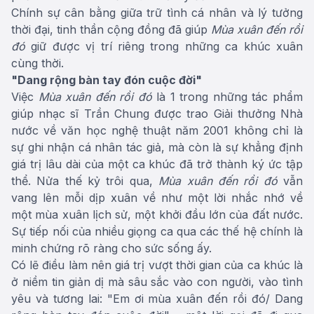
Chính sự cân bằng giữa trữ tình cá nhân và lý tưởng
thời đại, tinh thần cộng đồng đã giúp
Mùa xuân đến rồi
đó
giữ được vị trí riêng trong những ca khúc xuân
cùng thời.
"Dang rộng bàn tay đón cuộc đời"
Việc
Mùa xuân đến rồi đó
là 1 trong những tác phẩm
giúp nhạc sĩ Trần Chung được trao Giải thưởng Nhà
nước về văn học nghệ thuật năm 2001 không chỉ là
sự ghi nhận cá nhân tác giả, mà còn là sự khẳng định
giá trị lâu dài của một ca khúc đã trở thành ký ức tập
thể. Nửa thế kỷ trôi qua,
Mùa xuân đến rồi đó
vẫn
vang lên mỗi dịp xuân về như một lời nhắc nhớ về
một mùa xuân lịch sử, một khởi đầu lớn của đất nước.
Sự tiếp nối của nhiều giọng ca qua các thế hệ chính là
minh chứng rõ ràng cho sức sống ấy.
Có lẽ điều làm nên giá trị vượt thời gian của ca khúc là
ở niềm tin giản dị mà sâu sắc vào con người, vào tình
yêu và tương lai: "Em ơi mùa xuân đến rồi đó/ Dang