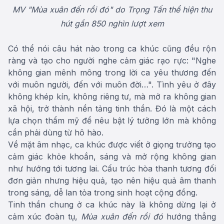
MV "Mùa xuân đến rồi đó" do Trọng Tấn thể hiện thu
hút gần 850 nghìn lượt xem
Có thể nói câu hát nào trong ca khúc cũng đều rộn
ràng và tạo cho người nghe cảm giác rạo rực: "Nghe
không gian mênh mông trong lời ca yêu thương đến
với muôn người, đến với muôn đời…". Tình yêu ở đây
không khép kín, không riêng tư, mà mở ra không gian
xã hội, trở thành nền tảng tinh thần. Đó là một cách
lựa chọn thẩm mỹ để nêu bật lý tưởng lớn mà không
cần phải dùng từ hô hào.
Về mặt âm nhạc, ca khúc được viết ở giọng trưởng tạo
cảm giác khỏe khoắn, sáng và mở rộng không gian
như hướng tới tương lai. Cấu trúc hòa thanh tương đối
đơn giản nhưng hiệu quả, tạo nên hiệu quả âm thanh
trong sáng, dễ lan tỏa trong sinh hoạt cộng đồng.
Tinh thần chung ở ca khúc này là không dừng lại ở
cảm xúc đoàn tụ,
Mùa xuân đến rồi đó
hướng thẳng