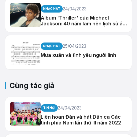
24/04/2023
NHẠC HÁT
Album 'Thriller' của Michael
Jackson: 40 năm làm nên lịch sử âm
nhạc
25/04/2023
NHẠC HÁT
Mưa xuân và tình yêu người lính
Cùng tác giả
24/04/2023
TIN HỘI
Liên hoan Đàn và hát Dân ca Các
tỉnh phía Nam lần thứ III năm 2022