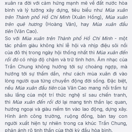
xuân ra đời với cảm hứng mạnh mẽ về đất nước hòa
bình và lý tưởng xây dựng, tiêu biểu như
Mùa xuân
trên Thành phố Hồ Chí Minh
(Xuân Hồng),
Mùa xuân
trên quê hương
(Hoàng Vân), hay
Mùa xuân đầu
tiên
(Văn Cao).
So với
Mùa xuân trên Thành phố Hồ Chí Minh
- một
tác phẩm giàu không khí lễ hội và nhịp điệu sôi nổi
của đô thị trong ngày hội thống nhất thì
Mùa xuân đến
rồi đó
có nhịp độ chậm và trữ tình hơn. Âm nhạc của
Trần Chung không hướng tới sự choáng ngợp, mà
hướng tới sự thấm dần, như cách mùa xuân đi vào
lòng người qua từng chuyển động đời sống. Đặc biệt,
nếu
Mùa xuân đầu tiên
của Văn Cao mang nỗi trầm tư
sâu lắng của một trí thức nghệ sĩ sau chiến tranh,
thì
Mùa xuân đến rồi đó
lại mang tinh thần lạc quan,
hướng ngoại và giàu niềm tin vào lao động, dựng xây.
Hình ảnh công trường, ruộng đồng, bàn tay con
người xuất hiện tự nhiên trong ca khúc Trần Chung,
phản ánh rõ tinh thần của thời kỳ đầu hòa bình.