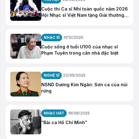
Cuộc thi Ca sĩ Nhí toàn quốc năm 2026
Hội Nhạc sĩ Việt Nam tặng Giải thưởng
“Ngôi Sao Hy Vọng”
NHẠC SĨ
11/12/2025
Cuộc sống ở tuổi U100 của nhạc sĩ
Phạm Tuyên trong căn nhà đặc biệt
NGHỆ SĨ
22/05/2025
NSND Dương Kim Ngân: Sơn ca của núi
rừng
NHẠC HÁT
19/08/2025
“Bài ca Hồ Chí Minh”