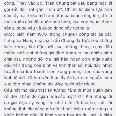
công. Thay vào đó, Trần Chung bắt đầu bằng một lời
gọi rất đời, rất gần: "Em ơi". Chính từ điểm tựa tình
cảm ấy, ca khúc mở ra một mùa xuân rộng lớn, đó là
mùa xuân của đất nước hòa bình, của con người được
sống, được yêu và được dựng xây tương lai.
Được biết, năm 1976, trong chuyến công tác tại các
tỉnh phía Nam, nhạc sĩ Trần Chung đã trực tiếp chứng
kiến không khí đặc biệt của những tháng ngày đầu
thống nhất với những gia đình đoàn tụ sau nhiều năm
chia cắt, những đôi trai gái hân hoan đón mùa xuân
đầu tiên trong hòa bình và tinh thần sôi nổi, đầy nhiệt
huyết của lớp thanh niên xung phong trên các vùng
kinh tế mới. Chính hiện thực ấy đã tạo nên nguồn cảm
xúc cho nhạc sĩ sáng tác
Mùa xuân đến rồi đó
.
Câu hát mở đầu thật ấn tượng: "Em ơi mùa xuân đến
rồi đó/ Thắm đỏ ngàn hoa sắc mặt trời". Khi những lời
ca giai điệu ấy vang lên như một lời báo tin, một lời
khẳng định dịu dàng mà dứt khoát. Mùa xuân trong ca
khúc không còn là khát vọng hay ẩn dụ, mà là hiện