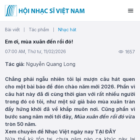
Bài viết
Tác phẩm
Nhạc hát
Em ơi, mùa xuân đến rồi đó!
07:00 AM, Thứ tư, 11/02/2026
1657
Tác giả:
Nguyễn Quang Long
Chẳng phải ngẫu nhiên tôi lại mượn câu hát quen
cho một bài báo để đón chào năm mới 2026. Phần vì
câu hát này đã đi cùng thời gian với rất nhiều người
trong đó có tôi, như một sứ giả báo mùa xuân tràn
đầy hứng khởi đã về khắp muôn nơi. Cũng phần vì
bước sang năm mới tới đây,
Mùa xuân đến rồi đó
vừa
tròn 50 năm.
Xem chuyên đề Nhạc Việt ngày nay
TẠI ĐÂY
Nửa thế kỷ tồn tại, chưa năm nào ca khúc này lại