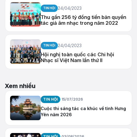
24/04/2023
TIN HỘI
Thu gần 256 tỷ đồng tiền bản quyền
tác giả âm nhạc trong năm 2022
24/04/2023
TIN HỘI
Hội nghị toàn quốc các Chi hội
Nhạc sĩ Việt Nam lần thứ II
Xem nhiều
TIN HỘI
15/07/2026
Cuộc thi sáng tác ca khúc về tỉnh Hưng
Yên năm 2026
TIN HỘI
03/08/2026