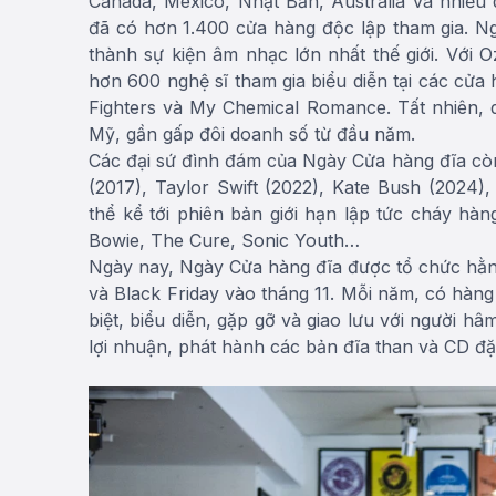
Canada, Mexico, Nhật Bản, Australia và nhiều
đã có hơn 1.400 cửa hàng độc lập tham gia. Ng
thành sự kiện âm nhạc lớn nhất thế giới. Với 
hơn 600 nghệ sĩ tham gia biểu diễn tại các cửa
Fighters và My Chemical Romance. Tất nhiên, 
Mỹ, gần gấp đôi doanh số từ đầu năm.
Các đại sứ đình đám của Ngày Cửa hàng đĩa còn 
(2017), Taylor Swift (2022), Kate Bush (2024
thể kể tới phiên bản giới hạn lập tức cháy hà
Bowie, The Cure, Sonic Youth…
Ngày nay, Ngày Cửa hàng đĩa được tổ chức hằn
và Black Friday vào tháng 11. Mỗi năm, có hàn
biệt, biểu diễn, gặp gỡ và giao lưu với người 
lợi nhuận, phát hành các bản đĩa than và CD đặ