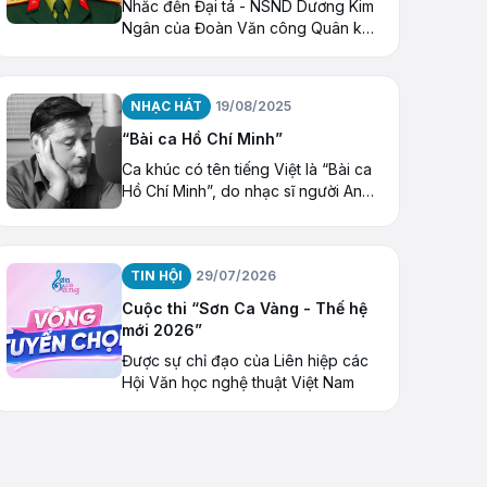
Nhắc đến Đại tá - NSND Dương Kim
Ngân của Đoàn Văn công Quân khu
1, khán giả nhớ tới giọng ca oanh
vàng của núi rừng Việt Bắc.
NHẠC HÁT
19/08/2025
“Bài ca Hồ Chí Minh”
Ca khúc có tên tiếng Việt là “Bài ca
Hồ Chí Minh”, do nhạc sĩ người Anh
Ewan MacColl sáng tác vào năm
1954.
TIN HỘI
29/07/2026
Cuộc thi “Sơn Ca Vàng - Thế hệ
mới 2026”
Được sự chỉ đạo của Liên hiệp các
Hội Văn học nghệ thuật Việt Nam