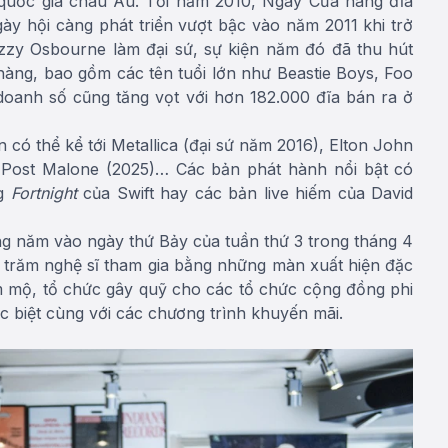
 quốc gia châu Âu. Tới năm 2010, Ngày Cửa hàng đĩa
ày hội càng phát triển vượt bậc vào năm 2011 khi trở
Ozzy Osbourne làm đại sứ, sự kiện năm đó đã thu hút
 hàng, bao gồm các tên tuổi lớn như Beastie Boys, Foo
doanh số cũng tăng vọt với hơn 182.000 đĩa bán ra ở
có thể kể tới Metallica (đại sứ năm 2016), Elton John
), Post Malone (2025)… Các bản phát hành nổi bật có
ng
Fortnight
của Swift hay các bản live hiếm của David
g năm vào ngày thứ Bảy của tuần thứ 3 trong tháng 4
g trăm nghệ sĩ tham gia bằng những màn xuất hiện đặc
hâm mộ, tổ chức gây quỹ cho các tổ chức cộng đồng phi
c biệt cùng với các chương trình khuyến mãi.