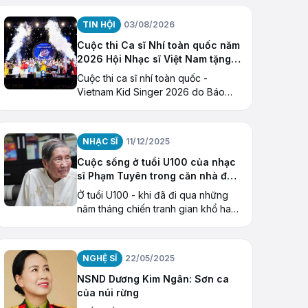
NQ/TW khóa X về “Tiếp tục xây
dựng và phát triển văn học
TIN HỘI
03/08/2026
Cuộc thi Ca sĩ Nhí toàn quốc năm
2026 Hội Nhạc sĩ Việt Nam tặng
Giải thưởng “Ngôi Sao Hy Vọng”
Cuộc thi ca sĩ nhí toàn quốc -
Vietnam Kid Singer 2026 do Báo
Thiếu niên Tiền phong và Nhi
đồng (cơ quan của Trung ương
Đoàn TNCS Hồ Chí Minh) tổ chức
NHẠC SĨ
11/12/2025
Cuộc sống ở tuổi U100 của nhạc
sĩ Phạm Tuyên trong căn nhà đặc
biệt
Ở tuổi U100 - khi đã đi qua những
năm tháng chiến tranh gian khổ hay
thăng trầm của một đời âm nhạc -
nhạc sĩ Phạm Tuyên đang có cuộc
sống bình dị
NGHỆ SĨ
22/05/2025
NSND Dương Kim Ngân: Sơn ca
của núi rừng