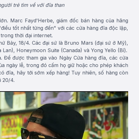
ười trẻ tìm về với đĩa than
lớn. Marc Fayd'Herbe, giám đốc bán hàng của hãng
điều tốt nhất từng đến" với các cửa hàng đĩa độc lập,
trong thời đại internet.
ứ Bảy, 18/4. Các đại sứ là Bruno Mars (đại sứ ở Mỹ),
à Lan), Honeymoon Suite (Canada) và Yong Yello (Bỉ).
a. Để được tham gia vào Ngày Cửa hàng đĩa, các cửa
của ngày lễ, trong đó cấm họ giữ hoặc cho phép khách
ó đĩa, hãy tới sớm xếp hàng! Tuy nhiên, số hàng còn
i 20/4.