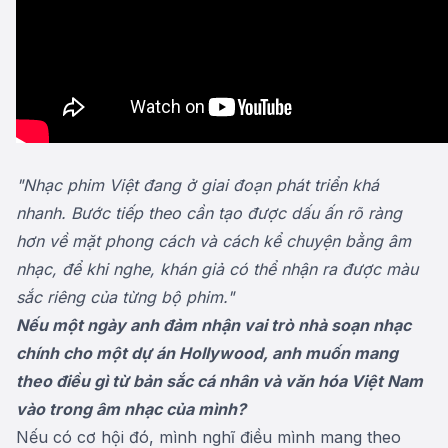
"Nhạc phim Việt đang ở giai đoạn phát triển khá
nhanh. Bước tiếp theo cần tạo được dấu ấn rõ ràng
hơn về mặt phong cách và cách kể chuyện bằng âm
nhạc, để khi nghe, khán giả có thể nhận ra được màu
sắc riêng của từng bộ phim."
Nếu một ngày anh đảm nhận vai trò nhà soạn nhạc
chính cho một dự án Hollywood, anh muốn mang
theo điều gì từ bản sắc cá nhân và văn hóa Việt Nam
vào trong âm nhạc của mình?
Nếu có cơ hội đó, mình nghĩ điều mình mang theo