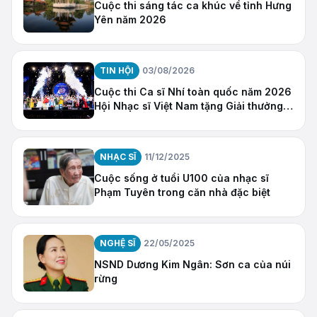
Cuộc thi sáng tác ca khúc về tỉnh Hưng
Yên năm 2026
TIN HỘI
03/08/2026
Cuộc thi Ca sĩ Nhí toàn quốc năm 2026
Hội Nhạc sĩ Việt Nam tặng Giải thưởng
“Ngôi Sao Hy Vọng”
NHẠC SĨ
11/12/2025
Cuộc sống ở tuổi U100 của nhạc sĩ
Phạm Tuyên trong căn nhà đặc biệt
NGHỆ SĨ
22/05/2025
NSND Dương Kim Ngân: Sơn ca của núi
rừng