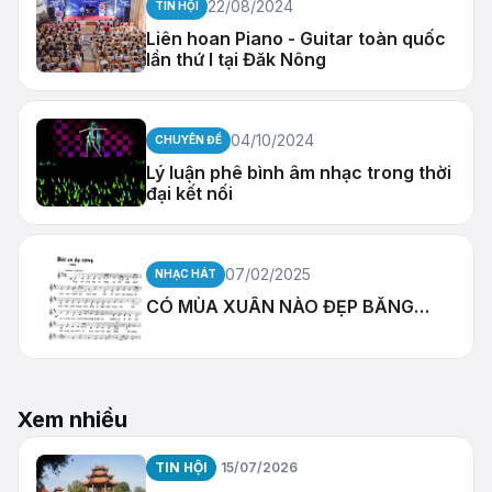
22/08/2024
TIN HỘI
Liên hoan Piano - Guitar toàn quốc
lần thứ I tại Đăk Nông
04/10/2024
CHUYÊN ĐỀ
Lý luận phê bình âm nhạc trong thời
đại kết nối
07/02/2025
NHẠC HÁT
CÓ MÙA XUÂN NÀO ĐẸP BẰNG…
Xem nhiều
TIN HỘI
15/07/2026