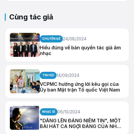
Cùng tác giả
24/08/2024
CHUYÊN ĐỀ
Hiểu đúng về bản quyền tác giả âm
nhạc
14/09/2024
TIN HỘI
VCPMC hưởng ứng lời kêu gọi của
Ủy ban Mặt trận Tổ quốc Việt Nam
06/10/2024
NHẠC SĨ
"DÂNG LÊN ĐẢNG NIỀM TIN", MỘT
BÀI HÁT CA NGỢI ĐẢNG CỦA NHẠC
SĨ TRỌNG LOAN