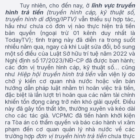
Tuy nhiên, cho đến nay, ở
lĩnh vực truyền
hình trả tiền
(truyền hình cáp, kỹ thuật số,
truyền hình di động/IPTV)
vẫn thiếu sự hợp tác,
hầu như chưa có đơn vị nào thực hiện trả tiền
bản quyền (ngoại trừ 01 kênh duy nhất là
TodayTV); tình trạng này đã diễn ra trong suốt
nhiều năm qua, ngay cả khi Luật sửa đổi, bổ sung
một số điều của Luật Sở hữu trí tuệ năm 2022 và
Nghị định số 17/2023/NĐ-CP đã được ban hành;
các đơn vị truyền hình cáp, kỹ thuật số… cũng
như
Hiệp hội truyền hình trả tiền
vẫn viện lý do
chờ ý kiến cơ quan nhà nước hoặc văn bản
hướng dẫn pháp luật nhằm trì hoãn việc trả tiền,
đặc biệt là lần lượt trì hoãn qua các năm tài chính
khiến tồn đọng càng trở nên khó giải quyết. Điều
này đã gây tổn thất lớn, thường xuyên và kéo dài
cho các tác giả. VCPMC đã tiến hành khởi kiện
ra Tòa án có thẩm quyền và báo cáo hành vi xâm
phạm đến cơ quan quản lý nhà nước về các
trường hợp
đơn vị truyền hình trả tiền
chưa thực