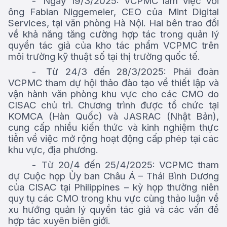
-
Ngày 19/3/2025: VCPMC làm việc với
ông Fabian Niggemeier, CEO của Mint Digital
Services, tại văn phòng Hà Nội. Hai bên trao đổi
về khả năng tăng cường hợp tác trong quản lý
quyền tác giả của kho tác phẩm VCPMC trên
môi trường kỹ thuật số tại thị trường quốc tế.
-
Từ 24/3 đến 28/3/2025: Phái đoàn
VCPMC tham dự hội thảo đào tạo về thiết lập và
vận hành văn phòng khu vực cho các CMO do
CISAC chủ trì. Chương trình được tổ chức tại
KOMCA (Hàn Quốc) và JASRAC (Nhật Bản),
cung cấp nhiều kiến thức và kinh nghiệm thực
tiễn về việc mở rộng hoạt động cấp phép tại các
khu vực, địa phương.
-
Từ 20/4 đến 25/4/2025: VCPMC tham
dự Cuộc họp Ủy ban Châu Á – Thái Bình Dương
của CISAC tại Philippines – kỳ họp thường niên
quy tụ các CMO trong khu vực cùng thảo luận về
xu hướng quản lý quyền tác giả và các vấn đề
hợp tác xuyên biên giới.