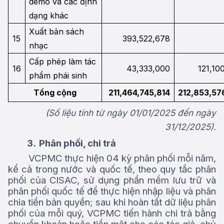
demo và các định
dạng khác
Xuất bản sách
15
393,522,678
nhạc
Cấp phép làm tác
16
43,333,000
121,10
phẩm phái sinh
Tổng cộng
211,464,745,814
212,853,57
(Số liệu tính từ ngày 01/01/2025 đến ngày
31/12/2025).
3.
Phân phối, chi trả
VCPMC thực hiện 04 kỳ phân phối mỗi năm,
kể cả trong nước và quốc tế, theo quy tắc phân
phối của CISAC, sử dụng phần mềm lưu trữ và
phân phối quốc tế để thực hiện nhập liệu và phân
chia tiền bản quyền; sau khi hoàn tất dữ liệu phân
phối của mỗi quý, VCPMC tiến hành chi trả bằng