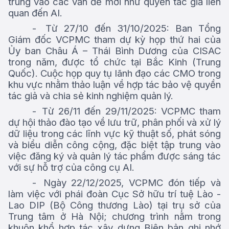
trung vào các vấn đề mới như quyền tác giả liên
quan đến AI.
-
Từ 27/10 đến 31/10/2025: Ban Tổng
Giám đốc VCPMC tham dự kỳ họp thứ hai của
Ủy ban Châu Á – Thái Bình Dương của CISAC
trong năm, được tổ chức tại Bắc Kinh (Trung
Quốc). Cuộc họp quy tụ lãnh đạo các CMO trong
khu vực nhằm thảo luận về hợp tác bảo vệ quyền
tác giả và chia sẻ kinh nghiệm quản lý.
-
Từ 26/11 đến 29/11/2025: VCPMC tham
dự hội thảo đào tạo về lưu trữ, phân phối và xử lý
dữ liệu trong các lĩnh vực kỹ thuật số, phát sóng
và biểu diễn công cộng, đặc biệt tập trung vào
việc đăng ký và quản lý tác phẩm được sáng tác
với sự hỗ trợ của công cụ AI.
-
Ngày 22/12/2025, VCPMC đón tiếp và
làm việc với phái đoàn Cục Sở hữu trí tuệ Lào -
Lao DIP (Bộ Công thương Lào) tại trụ sở của
Trung tâm ở Hà Nội; chương trình nằm trong
khuôn khổ hợp tác xây dựng Biên bản ghi nhớ