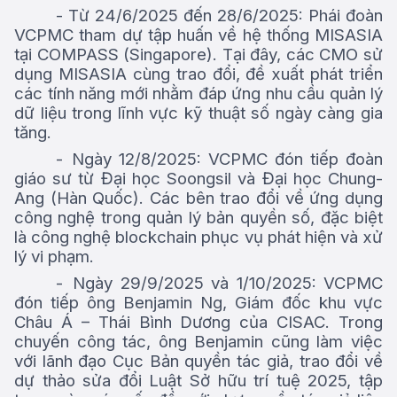
-
Từ 24/6/2025 đến 28/6/2025: Phái đoàn
VCPMC tham dự tập huấn về hệ thống MISASIA
tại COMPASS (Singapore). Tại đây, các CMO sử
dụng MISASIA cùng trao đổi, đề xuất phát triển
các tính năng mới nhằm đáp ứng nhu cầu quản lý
dữ liệu trong lĩnh vực kỹ thuật số ngày càng gia
tăng.
-
Ngày 12/8/2025: VCPMC đón tiếp đoàn
giáo sư từ Đại học Soongsil và Đại học Chung-
Ang (Hàn Quốc). Các bên trao đổi về ứng dụng
công nghệ trong quản lý bản quyền số, đặc biệt
là công nghệ blockchain phục vụ phát hiện và xử
lý vi phạm.
-
Ngày 29/9/2025 và 1/10/2025: VCPMC
đón tiếp ông Benjamin Ng, Giám đốc khu vực
Châu Á – Thái Bình Dương của CISAC. Trong
chuyến công tác, ông Benjamin cũng làm việc
với lãnh đạo Cục Bản quyền tác giả, trao đổi về
dự thảo sửa đổi Luật Sở hữu trí tuệ 2025, tập