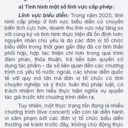
a) Tình hình một số lĩnh vực
cấp phép:
Lĩnh vực biểu diễn:
Trong năm 2025, tình
hình cấp phép ở lĩnh vực biểu diễn có chuyển
biến tích cực hơn, doanh thu lĩnh vực này tăng so
với cùng kỳ và tình hình thực hiện đã ổn định hơn;
nguyên nhân chủ yếu là do các đơn vị tổ chức
biểu diễn trong thời gian gần đây đã có tinh thần
phối hợp, hợp tác thiện chí hơn trong quá trình
đàm phán, thỏa thuận, trả tiền bản quyền sử
dụng tác phẩm - đa số liên quan đến các chương
trình có yếu tố nước ngoài, các show diễn quốc
tế với quy mô lớn mà đơn vị tổ chức có tính
chuyên nghiệp và ý thức tuân thủ pháp luật, có
trách nhiệm tìm hiểu thực hiện nghĩa vụ quyền
tác giả trước khi chương trình diễn ra.
Tuy nhiên, một thực trạng tồn đọng là nhiều
chương trình (live concert) vẫn còn tái diễn hành
vi xâm phạm bởi các đơn vị tổ chức biểu diễn
thường né tránh trước đây, không chủ động thực