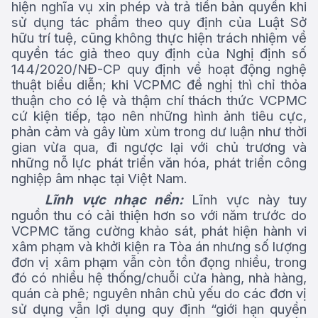
hiện nghĩa vụ xin phép và trả tiền bản quyền khi
sử dụng tác phẩm theo quy định của Luật Sở
hữu trí tuệ, cũng không thực hiện trách nhiệm về
quyền tác giả theo quy định của Nghị định số
144/2020/NĐ-CP quy định về hoạt động nghệ
thuật biểu diễn; khi VCPMC đề nghị thì chỉ thỏa
thuận cho có lệ và thậm chí thách thức VCPMC
cứ kiện tiếp, tạo nên những hình ảnh tiêu cực,
phản cảm và gây lùm xùm trong dư luận như thời
gian vừa qua, đi ngược lại với chủ trương và
những nỗ lực phát triển văn hóa, phát triển công
nghiệp âm nhạc tại Việt Nam.
Lĩnh vực nhạc nền:
Lĩnh vực này tuy
nguồn thu có cải thiện hơn so với năm trước do
VCPMC tăng cường khảo sát, phát hiện hành vi
xâm phạm và khởi kiện ra Tòa án nhưng số lượng
đơn vị xâm phạm vẫn còn tồn đọng nhiều, trong
đó có nhiều hệ thống/chuỗi cửa hàng, nhà hàng,
quán cà phê; nguyên nhân chủ yếu do các đơn vị
sử dụng vẫn lợi dụng quy định “giới hạn quyền