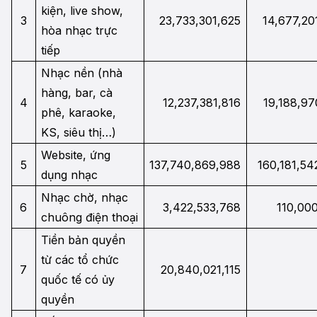
kiện, live show,
3
23,733,301,625
14,677,20
hòa nhạc trực
tiếp
Nhạc nền (nhà
hàng, bar, cà
4
12,237,381,816
19,188,97
phê, karaoke,
KS, siêu thị…)
Website, ứng
5
137,740,869,988
160,181,54
dụng nhạc
Nhạc chờ, nhạc
6
3,422,533,768
110,00
chuông điện thoại
Tiền bản quyền
từ các tổ chức
7
20,840,021,115
quốc tế có ủy
quyền