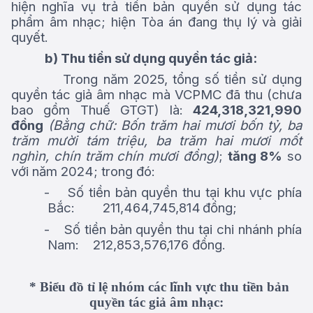
hiện nghĩa vụ trả tiền bản quyền sử dụng tác
phẩm âm nhạc; hiện Tòa án đang thụ lý và giải
quyết.
b)
Thu
tiền
sử
dụng
quyền tác giả:
Trong năm 2025, tổng số tiền sử dụng
quyền tác giả âm nhạc mà VCPMC đã thu (chưa
bao gồm Thuế GTGT) là:
424,318,321,990
đồng
(Bằng chữ: Bốn trăm hai mươi bốn tỷ, ba
trăm mười tám triệu, ba trăm hai mươi mốt
nghìn, chín trăm chín mươi đồng)
;
tăng 8%
so
với năm 2024; trong đó:
-
Số tiền bản quyền thu tại khu vực phía
Bắc
:
211,464,745,814
đồng;
-
Số tiền bản quyền thu tại chi nhánh phía
Nam
:
212,853,576,176 đồng.
* Biểu đồ tỉ lệ nhóm các lĩnh vực thu tiền bản
quyền tác giả âm nhạc: