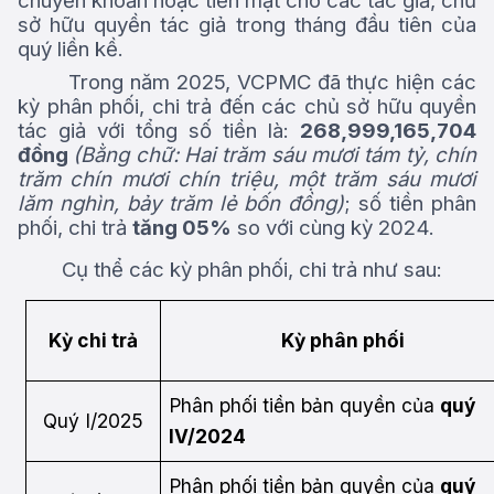
chuyển khoản hoặc tiền mặt cho các tác giả, chủ
sở hữu quyền tác giả trong tháng đầu tiên của
quý liền kề.
Trong
năm
2025
, VCPMC đã thực hiện các
kỳ phân phối, chi trả đến các chủ sở hữu quyền
tác
giả với tổng số tiền là:
268,999,165,704
đồng
(Bằng chữ: Hai trăm sáu mươi tám tỷ, chín
trăm chín mươi chín triệu, một trăm sáu mươi
lăm nghìn, bảy trăm lẻ bốn đồng)
; số tiền phân
phối, chi trả
tăng 05%
so với cùng kỳ 2024.
Cụ thể các kỳ phân phối, chi trả như sau:
Kỳ chi trả
Kỳ phân phối
Phân phối tiền bản quyền của
quý
Quý I/2025
IV/2024
Phân phối tiền bản quyền của
quý