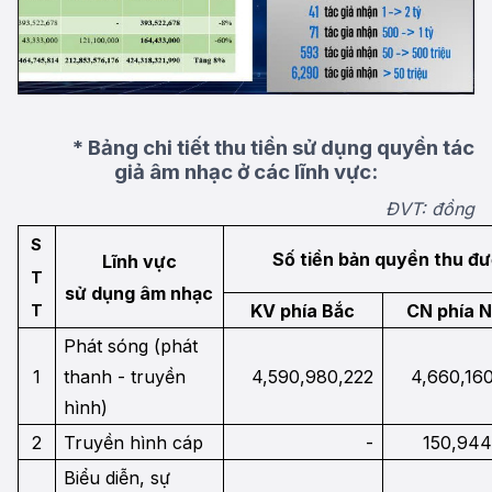
* Bảng chi tiết thu tiền sử dụng quyền tác
giả âm nhạc ở các lĩnh vực:
ĐVT: đồng
S
Số tiền bản quyền thu đ
Lĩnh vực
T
sử dụng âm nhạc
KV phía Bắc
CN phía 
T
Phát sóng (phát
1
thanh - truyền
4,590,980,222
4,660,16
hình)
2
Truyền hình cáp
-
150,94
Biểu diễn, sự