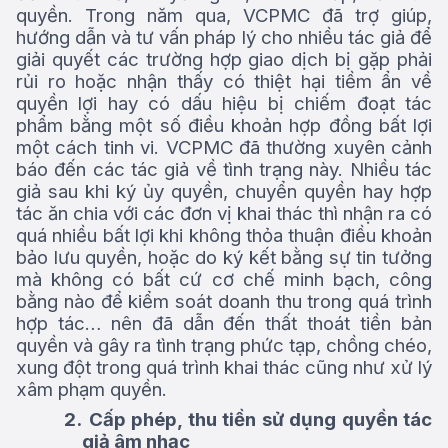
quyền. Trong năm qua, VCPMC đã trợ giúp,
hướng dẫn và tư vấn pháp lý cho nhiều tác giả để
giải quyết các trường hợp giao dịch bị gặp phải
rủi ro hoặc nhận thấy có thiệt hại tiềm ẩn về
quyền lợi hay có dấu hiệu bị chiếm đoạt tác
phẩm bằng một số điều khoản hợp đồng bất lợi
một cách tinh vi. VCPMC đã thường xuyên cảnh
báo đến các tác giả về tình trạng này. Nhiều tác
giả sau khi ký ủy quyền, chuyển quyền hay hợp
tác ăn chia với các đơn vị khai thác thì nhận ra có
quá nhiều bất lợi khi không thỏa thuận điều khoản
bảo lưu quyền, hoặc do ký kết bằng sự tin tưởng
mà không có bất cứ cơ chế minh bạch, công
bằng nào để kiểm soát doanh thu trong quá trình
hợp tác… nên đã dẫn đến thất thoát tiền bản
quyền và gây ra tình trạng phức tạp, chồng chéo,
xung đột trong quá trình khai thác cũng như xử lý
xâm phạm quyền.
2.
Cấp phép, thu tiền sử dụng quyền tác
giả âm nhạc