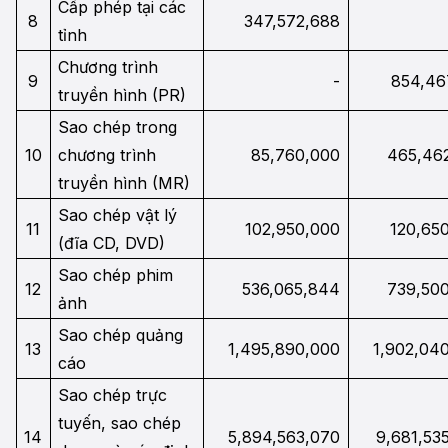
Cấp phép tại các
8
347,572,688
tỉnh
Chương trình
9
-
854,46
truyền hình (PR)
Sao chép trong
10
chương trình
85,760,000
465,46
truyền hình (MR)
Sao chép vật lý
11
102,950,000
120,65
(đĩa CD, DVD)
Sao chép phim
12
536,065,844
739,50
ảnh
Sao chép quảng
13
1,495,890,000
1,902,04
cáo
Sao chép trực
tuyến, sao chép
14
5,894,563,070
9,681,53