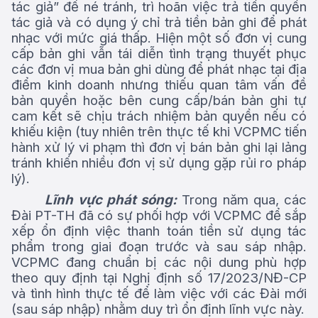
tác giả” để né tránh, trì hoãn việc trả tiền quyền
tác giả và có dụng ý chỉ trả tiền bản ghi để phát
nhạc với mức giá thấp. Hiện một số đơn vị cung
cấp bản ghi vẫn tái diễn tình trạng thuyết phục
các đơn vị mua bản ghi dùng để phát nhạc tại địa
điểm kinh doanh nhưng thiếu quan tâm vấn đề
bản quyền hoặc bên cung cấp/bán bản ghi tự
cam kết sẽ chịu trách nhiệm bản quyền nếu có
khiếu kiện (tuy nhiên trên thực tế khi VCPMC tiến
hành xử lý vi phạm thì đơn vị bán bản ghi lại lảng
tránh khiến nhiều đơn vị sử dụng gặp rủi ro pháp
lý).
Lĩnh vực phát sóng:
Trong năm qua, các
Đài PT-TH đã có sự phối hợp với VCPMC để sắp
xếp ổn định việc thanh toán tiền sử dụng tác
phẩm trong giai đoạn trước và sau sáp nhập.
VCPMC đang chuẩn bị các nội dung phù hợp
theo quy định tại Nghị định số 17/2023/NĐ-CP
và tình hình thực tế để làm việc với các Đài mới
(sau sáp nhập) nhằm duy trì ổn định lĩnh vực này.