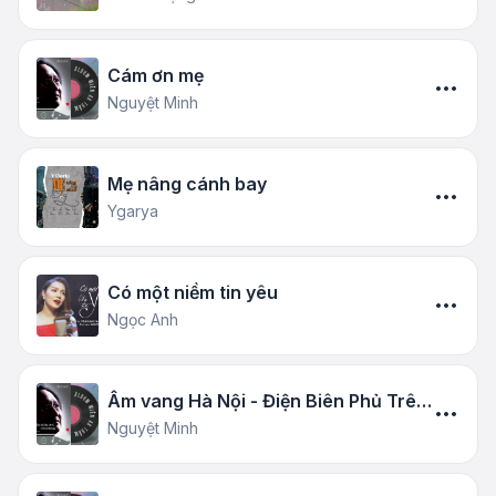
Cám ơn mẹ
Nguyệt Minh
Mẹ nâng cánh bay
Ygarya
Có một niềm tin yêu
Ngọc Anh
Âm vang Hà Nội - Điện Biên Phủ Trên
Không
Nguyệt Minh