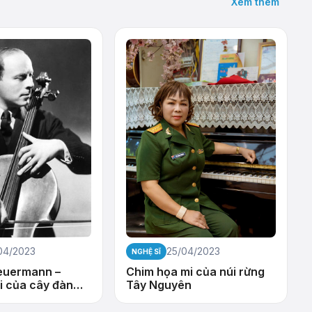
Xem thêm
04/2023
25/04/2023
NGHỆ SĨ
euermann –
Chim họa mi của núi rừng
i của cây đàn
Tây Nguyên