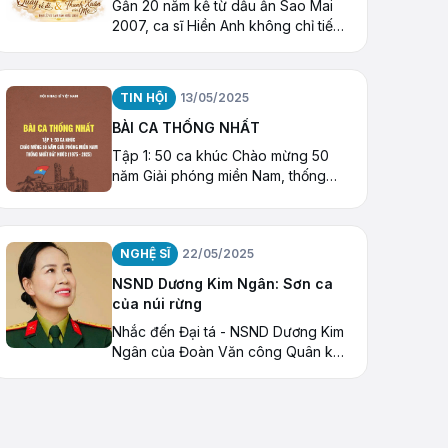
Gần 20 năm kể từ dấu ấn Sao Mai
2007, ca sĩ Hiền Anh không chỉ tiếp
tục con đường âm nhạc mà còn mở
ra một hành trình đặc biệt với Thiền
ca, âm nhạc hướng thiện và những
TIN HỘI
13/05/2025
hoạt động kết nối cộng đồng
BÀI CA THỐNG NHẤT
Tập 1: 50 ca khúc Chào mừng 50
năm Giải phóng miền Nam, thống
nhất Đất nước (1975 – 2025)
NGHỆ SĨ
22/05/2025
NSND Dương Kim Ngân: Sơn ca
của núi rừng
Nhắc đến Đại tá - NSND Dương Kim
Ngân của Đoàn Văn công Quân khu
1, khán giả nhớ tới giọng ca oanh
vàng của núi rừng Việt Bắc.