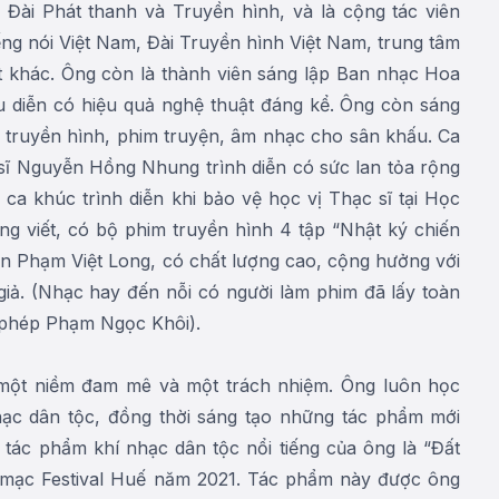
 Đài Phát thanh và Truyền hình, và là cộng tác viên
ng nói Việt Nam, Đài Truyền hình Việt Nam, trung tâm
 khác. Ông còn là thành viên sáng lập Ban nhạc Hoa
u diễn có hiệu quả nghệ thuật đáng kể. Ông còn sáng
 truyền hình, phim truyện, âm nhạc cho sân khấu. Ca
sĩ Nguyễn Hồng Nhung trình diễn có sức lan tỏa rộng
ca khúc trình diễn khi bảo vệ học vị Thạc sĩ tại Học
g viết, có bộ phim truyền hình 4 tập “Nhật ký chiến
ăn Phạm Việt Long, có chất lượng cao, cộng hưởng với
giả. (Nhạc hay đến nỗi có người làm phim đã lấy toàn
 phép Phạm Ngọc Khôi).
 một niềm đam mê và một trách nhiệm. Ông luôn học
nhạc dân tộc, đồng thời sáng tạo những tác phẩm mới
ác phẩm khí nhạc dân tộc nổi tiếng của ông là “Đất
hai mạc Festival Huế năm 2021. Tác phẩm này được ông