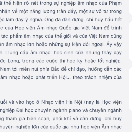
ã thể hiện rõ nét trong sự nghiệp âm nhạc của Phạm
nhận về một năng lượng tràn đầy, một sự vô tư trong
ệc làm đầy ý nghĩa. Ông đã dàn dựng, chỉ huy hầu hết
c của Học viện Âm nhạc Quốc gia Việt Nam để trình
g tác phẩm âm nhạc của thế giới và của Việt Nam cũng
ện âm nhạc lớn hoặc những sự kiện đối ngoại. Ấy vậy
h Trung cấp âm nhạc, học sinh của những thày dạy
c Long, trong các cuộc thi học kỳ hoặc tốt nghiệp.
Nam tới miền núi phía Bắc để chỉ đạo, hướng dẫn các
n âm nhạc hoặc phát triển Hội… theo trách nhiệm của
uổi và vào học ở Nhạc viện Hà Nội (nay là Học viện
t nghiệp Đại học chuyên ngành piano và chuyên ngành
g tham gia biên soạn, phối khí và dàn dựng, chỉ huy
 chuyên nghiệp lớn của quốc gia như học viện Âm nhạc