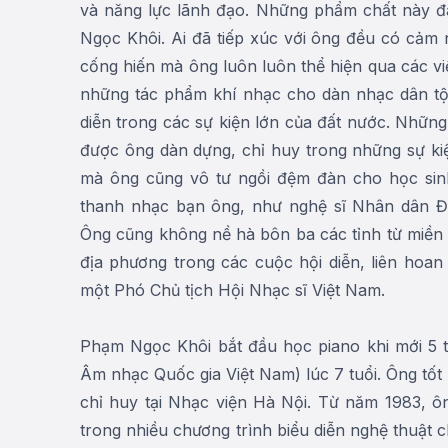
và năng lực lãnh đạo. Những phẩm chất này đ
Ngọc Khôi. Ai đã tiếp xúc với ông đều có cảm 
cống hiến mà ông luôn luôn thể hiện qua các vi
những tác phẩm khí nhạc cho dàn nhạc dân tộ
diễn trong các sự kiện lớn của đất nước. Nhữn
được ông dàn dựng, chỉ huy trong những sự ki
mà ông cũng vô tư ngồi đệm đàn cho học sin
thanh nhạc bạn ông, như nghệ sĩ Nhân dân Đứ
Ông cũng không nề hà bôn ba các tỉnh từ miền 
địa phương trong các cuộc hội diễn, liên hoa
một Phó Chủ tịch Hội Nhạc sĩ Việt Nam.
Phạm Ngọc Khôi bắt đầu học piano khi mới 5 t
Âm nhạc Quốc gia Việt Nam) lúc 7 tuổi. Ông tố
chỉ huy tại Nhạc viện Hà Nội. Từ năm 1983, ôn
trong nhiều chương trình biểu diễn nghệ thuật