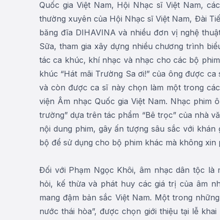
Quốc gia Việt Nam, Hội Nhạc sĩ Việt Nam, các
thường xuyên của Hội Nhạc sĩ Việt Nam, Đài Tiế
băng đĩa DIHAVINA và nhiều đơn vị nghệ thuật
Sữa, tham gia xây dựng nhiều chương trình biể
tác ca khúc, khí nhạc và nhạc cho các bộ phim
khúc “Hát mãi Trường Sa ơi!” của ông được ca 
và còn được ca sĩ này chọn làm một trong các 
viện Âm nhạc Quốc gia Việt Nam. Nhạc phim ôn
trường” dựa trên tác phẩm “Bê trọc” của nhà v
nội dung phim, gây ấn tượng sâu sắc với khán 
bộ để sử dụng cho bộ phim khác mà không xin
Đối với Phạm Ngọc Khôi, âm nhạc dân tộc là
hỏi, kế thừa và phát huy các giá trị của âm 
mang đậm bản sắc Việt Nam. Một trong những t
nước thái hòa”, được chọn giới thiệu tại lễ k