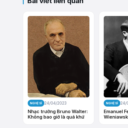
Bài viết liên quan
24/04/2023
24/
NGHỆ SĨ
NGHỆ SĨ
Nhạc trưởng Bruno Walter:
Emanuel F
Không bao giờ là quá khứ
Wieniawsk
cello