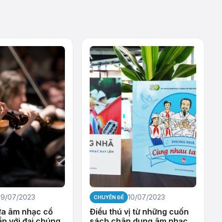
9/07/2023
10/07/2023
CHUYÊN ĐỀ
ưa âm nhạc cổ
Điều thú vị từ những cuốn
ần với đại chúng
sách chân dung âm nhạc