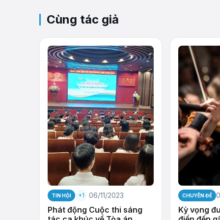
Cùng tác giả
06/11/2023
0
+1
TIN HỘI
CHUYÊN ĐỀ
Phát động Cuộc thi sáng
Kỳ vọng đ
tác ca khúc về Tòa án
điển đến g