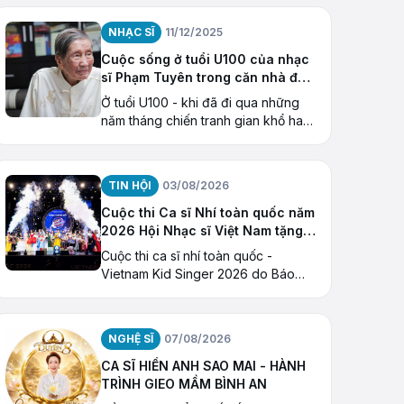
NQ/TW khóa X về “Tiếp tục xây
dựng và phát triển văn học
NHẠC SĨ
11/12/2025
Cuộc sống ở tuổi U100 của nhạc
sĩ Phạm Tuyên trong căn nhà đặc
biệt
Ở tuổi U100 - khi đã đi qua những
năm tháng chiến tranh gian khổ hay
thăng trầm của một đời âm nhạc -
nhạc sĩ Phạm Tuyên đang có cuộc
sống bình dị
TIN HỘI
03/08/2026
Cuộc thi Ca sĩ Nhí toàn quốc năm
2026 Hội Nhạc sĩ Việt Nam tặng
Giải thưởng “Ngôi Sao Hy Vọng”
Cuộc thi ca sĩ nhí toàn quốc -
Vietnam Kid Singer 2026 do Báo
Thiếu niên Tiền phong và Nhi
đồng (cơ quan của Trung ương
Đoàn TNCS Hồ Chí Minh) tổ chức
NGHỆ SĨ
07/08/2026
CA SĨ HIỀN ANH SAO MAI - HÀNH
TRÌNH GIEO MẦM BÌNH AN