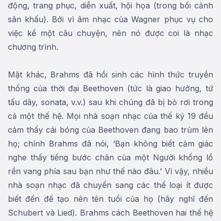
động, trang phục, diễn xuất, hội họa (trong bối cảnh
sân khấu). Bởi vì âm nhạc của Wagner phục vụ cho
việc kể một câu chuyện, nên nó được coi là nhạc
chương trình.
Mặt khác, Brahms đã hồi sinh các hình thức truyền
thống của thời đại Beethoven (tức là giao hưởng, tứ
tấu dây, sonata, v.v.) sau khi chúng đã bị bỏ rơi trong
cả một thế hệ. Mọi nhà soạn nhạc của thế kỷ 19 đều
cảm thấy cái bóng của Beethoven đang bao trùm lên
họ; chính Brahms đã nói, ‘Bạn không biết cảm giác
nghe thấy tiếng bước chân của một Người khổng lồ
rền vang phía sau bạn như thế nào đâu.’ Vì vậy, nhiều
nhà soạn nhạc đã chuyển sang các thể loại ít được
biết đến để tạo nên tên tuổi của họ (hãy nghĩ đến
Schubert và Lied). Brahms cách Beethoven hai thế hệ