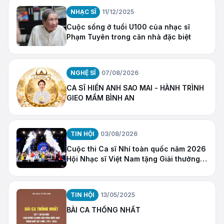
NHẠC SĨ
11/12/2025
Cuộc sống ở tuổi U100 của nhạc sĩ
Phạm Tuyên trong căn nhà đặc biệt
NGHỆ SĨ
07/08/2026
CA SĨ HIỀN ANH SAO MAI - HÀNH TRÌNH
GIEO MẦM BÌNH AN
TIN HỘI
03/08/2026
Cuộc thi Ca sĩ Nhí toàn quốc năm 2026
Hội Nhạc sĩ Việt Nam tặng Giải thưởng
“Ngôi Sao Hy Vọng”
TIN HỘI
13/05/2025
BÀI CA THỐNG NHẤT