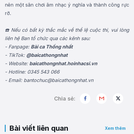
nên một sân chơi âm nhạc ý nghĩa và thành công rực
rỡ.
☎️ Nếu có bất kỳ thắc mắc về thể lệ cuộc thi, vui lòng
liên hệ Ban tổ chức qua các kênh sau:
- Fanpage:
Bài ca Thống nhất
- TikTok:
@baicathongnhat
- Website:
baicathongnhat.hoinhacsi.vn
- Hotline: 0345 543 066
- Email: bantochuc@baicathongnhat.vn
Chia sẻ:
Bài viết liên quan
Xem thêm