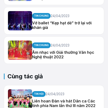
24/04/2023
TIN CHUNG
Vở ballet “Kẹp hạt dẻ” trở lại với
khán giả
24/04/2023
TIN CHUNG
Âm nhạc với Giải thưởng Văn học
Nghệ thuật 2022
Cùng tác giả
24/04/2023
TIN HỘI
Liên hoan Đàn và hát Dân ca Các
tỉnh phía Nam lần thứ III năm 2022