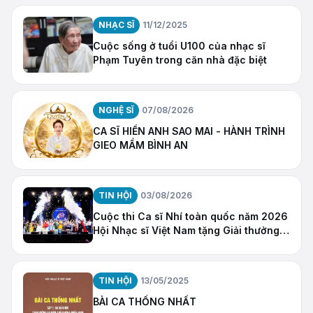
NHẠC SĨ
11/12/2025
Cuộc sống ở tuổi U100 của nhạc sĩ
Phạm Tuyên trong căn nhà đặc biệt
NGHỆ SĨ
07/08/2026
CA SĨ HIỀN ANH SAO MAI - HÀNH TRÌNH
GIEO MẦM BÌNH AN
TIN HỘI
03/08/2026
Cuộc thi Ca sĩ Nhí toàn quốc năm 2026
Hội Nhạc sĩ Việt Nam tặng Giải thưởng
“Ngôi Sao Hy Vọng”
TIN HỘI
13/05/2025
BÀI CA THỐNG NHẤT