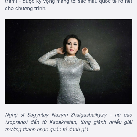
trầm) - được kỳ vọng mang tới sắc màu quốc tế rõ nét
cho chương trình.
Nghệ sĩ Sagyntay Nazym Zhalgasbaikyzy - nữ cao
(soprano) đến từ Kazakhstan, từng giành nhiều giải
thưởng thanh nhạc quốc tế danh giá