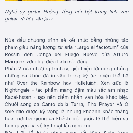
Nghệ sỹ guitar Hoàng Tùng nổi bật trong lĩnh vực
guitar và hòa tấu jazz.
Nửa đầu chương trình sẽ kết thúc bằng những tác
phẩm giàu năng lượng: từ aria “Largo al factotum” của
Rossini đến Conga del Fuego Nuevo của Arturo
Márquez với nhịp điệu Latin sôi động.
Phần 2 của chương trình sẽ giới thiệu tới công chúng
những ca khúc đã in sâu trong ký ức nhiều thế hệ
như Over the Rainbow hay Hallelujah. Xen giữa là
Nightingale - tác phẩm mang đậm màu sắc âm nhạc
Kazakhstan - tạo nên điểm nhấn văn hóa khác biệt.
Chuỗi song ca Canto della Terra, The Prayer và O
sole mio được kỳ vọng là những khoảnh khắc thăng
hoa, nơi hai giọng ca khách mời quốc tế thể hiện sự
hòa quyện cả về kỹ thuật lẫn cảm xúc.
Đặc biệt, tổ khúc nhạc phim nổi tiếng Suite from