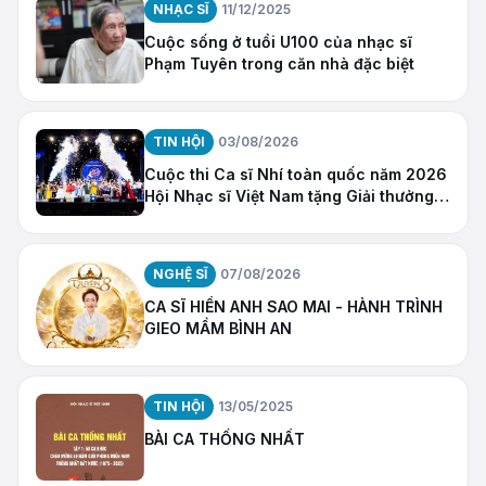
NHẠC SĨ
11/12/2025
Cuộc sống ở tuổi U100 của nhạc sĩ
Phạm Tuyên trong căn nhà đặc biệt
TIN HỘI
03/08/2026
Cuộc thi Ca sĩ Nhí toàn quốc năm 2026
Hội Nhạc sĩ Việt Nam tặng Giải thưởng
“Ngôi Sao Hy Vọng”
NGHỆ SĨ
07/08/2026
CA SĨ HIỀN ANH SAO MAI - HÀNH TRÌNH
GIEO MẦM BÌNH AN
TIN HỘI
13/05/2025
BÀI CA THỐNG NHẤT