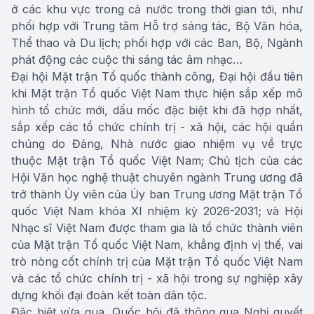
ở các khu vực trong cả nước trong thời gian tới, như
phối hợp với Trung tâm Hỗ trợ sáng tác, Bộ Văn hóa,
Thể thao và Du lịch; phối hợp với các Ban, Bộ, Ngành
phát động các cuộc thi sáng tác âm nhạc…
Đại hội Mặt trận Tổ quốc thành công, Đại hội đầu tiên
khi Mặt trận Tổ quốc Việt Nam thực hiện sắp xếp mô
hình tổ chức mới, dấu mốc đặc biệt khi đã hợp nhất,
sắp xếp các tổ chức chính trị - xã hội, các hội quần
chúng do Đảng, Nhà nước giao nhiệm vụ về trực
thuộc Mặt trận Tổ quốc Việt Nam; Chủ tịch của các
Hội Văn học nghệ thuật chuyên ngành Trung ương đã
trở thành Ủy viên của Ủy ban Trung ương Mặt trận Tổ
quốc Việt Nam khóa XI nhiệm kỳ 2026-2031; và Hội
Nhạc sĩ Việt Nam được tham gia là tổ chức thành viên
của Mặt trận Tổ quốc Việt Nam, khẳng định vị thế, vai
trò nòng cốt chính trị của Mặt trận Tổ quốc Việt Nam
và các tổ chức chính trị - xã hội trong sự nghiệp xây
dựng khối đại đoàn kết toàn dân tộc.
Đặc biệt vừa qua, Quốc hội đã thông qua Nghị quyết