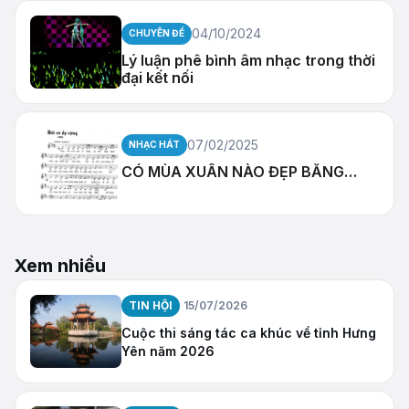
04/10/2024
CHUYÊN ĐỀ
Lý luận phê bình âm nhạc trong thời
đại kết nối
07/02/2025
NHẠC HÁT
CÓ MÙA XUÂN NÀO ĐẸP BẰNG…
Xem nhiều
TIN HỘI
15/07/2026
Cuộc thi sáng tác ca khúc về tỉnh Hưng
Yên năm 2026