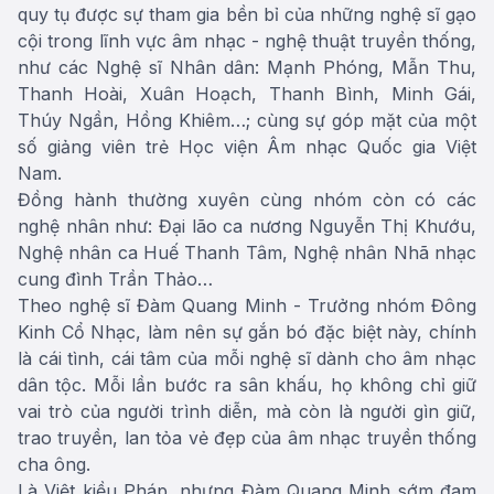
quy tụ được sự tham gia bền bỉ của những nghệ sĩ gạo
cội trong lĩnh vực âm nhạc - nghệ thuật truyền thống,
như các Nghệ sĩ Nhân dân: Mạnh Phóng, Mẫn Thu,
Thanh Hoài, Xuân Hoạch, Thanh Bình, Minh Gái,
Thúy Ngần, Hồng Khiêm…; cùng sự góp mặt của một
số giảng viên trẻ Học viện Âm nhạc Quốc gia Việt
Nam.
Đồng hành thường xuyên cùng nhóm còn có các
nghệ nhân như: Đại lão ca nương Nguyễn Thị Khướu,
Nghệ nhân ca Huế Thanh Tâm, Nghệ nhân Nhã nhạc
cung đình Trần Thảo…
Theo nghệ sĩ Đàm Quang Minh - Trưởng nhóm Đông
Kinh Cổ Nhạc, làm nên sự gắn bó đặc biệt này, chính
là cái tình, cái tâm của mỗi nghệ sĩ dành cho âm nhạc
dân tộc. Mỗi lần bước ra sân khấu, họ không chỉ giữ
vai trò của người trình diễn, mà còn là người gìn giữ,
trao truyền, lan tỏa vẻ đẹp của âm nhạc truyền thống
cha ông.
Là Việt kiều Pháp, nhưng Đàm Quang Minh sớm đam