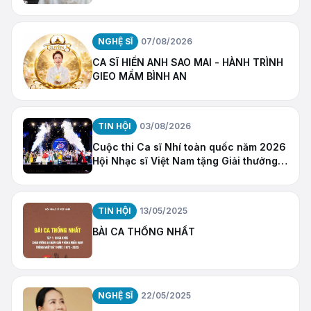
NGHỆ SĨ
07/08/2026
CA SĨ HIỀN ANH SAO MAI - HÀNH TRÌNH
GIEO MẦM BÌNH AN
TIN HỘI
03/08/2026
Cuộc thi Ca sĩ Nhí toàn quốc năm 2026
Hội Nhạc sĩ Việt Nam tặng Giải thưởng
“Ngôi Sao Hy Vọng”
TIN HỘI
13/05/2025
BÀI CA THỐNG NHẤT
NGHỆ SĨ
22/05/2025