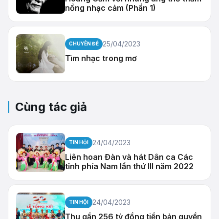
nồng nhạc cảm (Phần 1)
25/04/2023
CHUYÊN ĐỀ
Tìm nhạc trong mơ
Cùng tác giả
24/04/2023
TIN HỘI
Liên hoan Đàn và hát Dân ca Các
tỉnh phía Nam lần thứ III năm 2022
24/04/2023
TIN HỘI
Thu gần 256 tỷ đồng tiền bản quyền