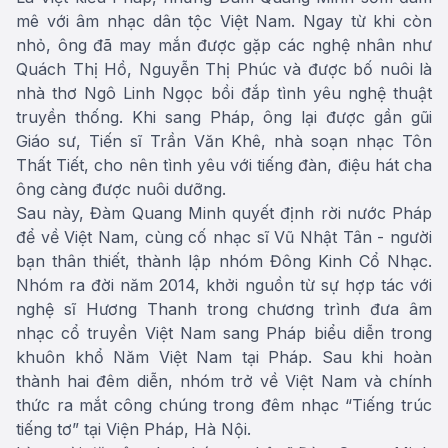
mê với âm nhạc dân tộc Việt Nam. Ngay từ khi còn
nhỏ, ông đã may mắn được gặp các nghệ nhân như
Quách Thị Hồ, Nguyễn Thị Phúc và được bố nuôi là
nhà thơ Ngô Linh Ngọc bồi đắp tình yêu nghệ thuật
truyền thống. Khi sang Pháp, ông lại được gần gũi
Giáo sư, Tiến sĩ Trần Văn Khê, nhà soạn nhạc Tôn
Thất Tiết, cho nên tình yêu với tiếng đàn, điệu hát cha
ông càng được nuôi dưỡng.
Sau này, Đàm Quang Minh quyết định rời nước Pháp
để về Việt Nam, cùng cố nhạc sĩ Vũ Nhật Tân - người
bạn thân thiết, thành lập nhóm Đông Kinh Cổ Nhạc.
Nhóm ra đời năm 2014, khởi nguồn từ sự hợp tác với
nghệ sĩ Hương Thanh trong chương trình đưa âm
nhạc cổ truyền Việt Nam sang Pháp biểu diễn trong
khuôn khổ Năm Việt Nam tại Pháp. Sau khi hoàn
thành hai đêm diễn, nhóm trở về Việt Nam và chính
thức ra mắt công chúng trong đêm nhạc “Tiếng trúc
tiếng tơ” tại Viện Pháp, Hà Nội.