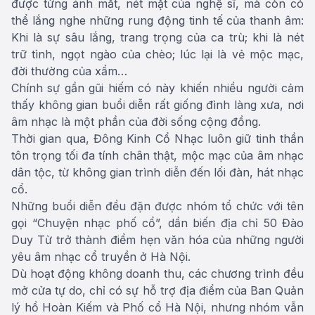
được từng ánh mắt, nét mặt của nghệ sĩ, mà còn có
thể lắng nghe những rung động tinh tế của thanh âm:
Khi là sự sâu lắng, trang trọng của ca trù; khi là nét
trữ tình, ngọt ngào của chèo; lúc lại là vẻ mộc mạc,
đời thường của xẩm…
Chính sự gần gũi hiếm có này khiến nhiều người cảm
thấy không gian buổi diễn rất giống đình làng xưa, nơi
âm nhạc là một phần của đời sống cộng đồng.
Thời gian qua, Đông Kinh Cổ Nhạc luôn giữ tinh thần
tôn trọng tối đa tính chân thật, mộc mạc của âm nhạc
dân tộc, từ không gian trình diễn đến lối đàn, hát nhạc
cổ.
Những buổi diễn đều đặn được nhóm tổ chức với tên
gọi “Chuyện nhạc phố cổ”, dần biến địa chỉ 50 Đào
Duy Từ trở thành điểm hẹn văn hóa của những người
yêu âm nhạc cổ truyền ở Hà Nội.
Dù hoạt động không doanh thu, các chương trình đều
mở cửa tự do, chỉ có sự hỗ trợ địa điểm của Ban Quản
lý hồ Hoàn Kiếm và Phố cổ Hà Nội, nhưng nhóm vẫn