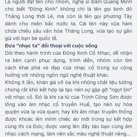
Là người đặt tên cho nhóm, nghệ sĩ Đàm Quang Minh
cho biết “Đông Kinh” không chỉ là tên gọi kinh đô
Thăng Long thời Lê, mà còn là tên gọi phương Tây
dành cho miền bắc nước ta. Cái tên này vừa hàm
chứa chiều sâu văn hóa Thăng Long, vừa tạo sự gần
gũi với bạn bè quốc tế.
Đưa “nhạc ta” đối thoại với cuộc sống
Dõi theo hành trình của Đông Kinh Cổ Nhạc, dễ nhận
ra bên cạnh phục dựng, trình diễn, nhóm còn tìm
cách khai phá vẻ đẹp của nhạc cổ trong sự cộng
hưởng với những ngôn ngữ nghệ thuật khác.
Không ít lần, khán giả vỡ òa khi những chất liệu tưởng
chừng rất khó kết hợp lại tạo nên sự gặp gỡ “ngọt lịm”
với nhạc cổ. Đó là khi ca từ của Trịnh Công Sơn được
lồng vào âm nhạc cổ truyền Huế, tạo nên sự hòa
quyện vừa lạ vừa quen; hay khi âm nhạc truyền thống
được khoác lên mình chiếc áo mới trong sự kết hợp
cùng thi ca Đức; được vang lên đầy táo bạo cùng âm
nhạc cách mạng, làm nên sắc màu nghệ thuật riêng…