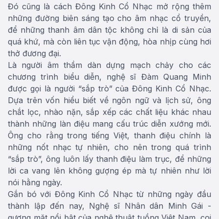
Đó cũng là cách Đông Kinh Cổ Nhạc mở rộng thêm
những đường biên sáng tạo cho âm nhạc cổ truyền,
để những thanh âm dân tộc không chỉ là di sản của
quá khứ, mà còn liên tục vận động, hòa nhịp cùng hơi
thở đương đại.
Là người âm thầm dàn dựng mạch chảy cho các
chương trình biểu diễn, nghệ sĩ Đàm Quang Minh
được gọi là người “sắp trò” của Đông Kinh Cổ Nhạc.
Dựa trên vốn hiểu biết về ngôn ngữ và lịch sử, ông
chắt lọc, nhào nặn, sắp xếp các chất liệu khác nhau
thành những làn điệu mang cấu trúc diễn xướng mới.
Ông cho rằng trong tiếng Việt, thanh điệu chính là
những nốt nhạc tự nhiên, cho nên trong quá trình
“sắp trò”, ông luôn lấy thanh điệu làm trục, để những
lời ca vang lên không gượng ép mà tự nhiên như lời
nói hằng ngày.
Gắn bó với Đông Kinh Cổ Nhạc từ những ngày đầu
thành lập đến nay, Nghệ sĩ Nhân dân Minh Gái -
gương mặt nổi bật của nghệ thuật tuồng Việt Nam, coi