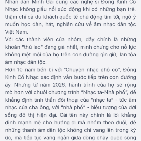
Nhân dân Minh Gái cùng các nghệ sĩ Đông Kinh Cổ
Nhạc không giấu nổi xúc động khi có những bạn trẻ,
thậm chí cả du khách quốc tế chủ động tìm tới, ngỏ ý
muốn học đàn, hát, nghiên cứu về âm nhạc dân tộc
Việt Nam.
Với các thành viên của nhóm, đây chính là những
khoản “thù lao” đáng giá nhất, minh chứng cho nỗ lực
không mệt mỏi của họ trên con đường gìn giữ, lan tỏa
âm nhạc dân tộc.
Hơn 10 năm bền bỉ với “Chuyện nhạc phố cổ”, Đông
Kinh Cổ Nhạc xác định vẫn bước tiếp trên con đường
ấy. Nhưng từ năm 2026, hành trình của họ sẽ rộng
mở hơn với chuỗi chương trình “Nhạc ta-Nhà phố”, để
khẳng định tinh thần đối thoại của “nhạc ta” - tức âm
nhạc của cha ông, với “nhà phố” - biểu tượng của đời
sống đô thị hiện đại. Cái tên này chính là lời khẳng
định mạnh mẽ cho hướng đi mà nhóm theo đuổi, để
những thanh âm dân tộc không chỉ vang lên trong ký
ức, mà tiếp tục vang ngân giữa dòng chảy cuộc sống