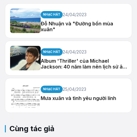
24/04/2023
NHẠC HÁT
Đỗ Nhuận và "Đường bốn mùa
xuân"
24/04/2023
NHẠC HÁT
Album 'Thriller' của Michael
Jackson: 40 năm làm nên lịch sử âm
nhạc
25/04/2023
NHẠC HÁT
Mưa xuân và tình yêu người lính
Cùng tác giả