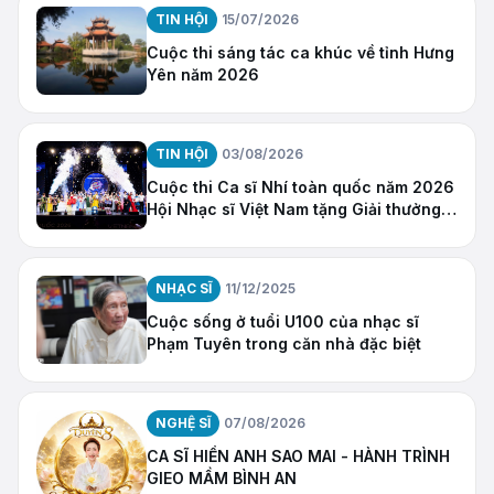
TIN HỘI
15/07/2026
Cuộc thi sáng tác ca khúc về tỉnh Hưng
Yên năm 2026
TIN HỘI
03/08/2026
Cuộc thi Ca sĩ Nhí toàn quốc năm 2026
Hội Nhạc sĩ Việt Nam tặng Giải thưởng
“Ngôi Sao Hy Vọng”
NHẠC SĨ
11/12/2025
Cuộc sống ở tuổi U100 của nhạc sĩ
Phạm Tuyên trong căn nhà đặc biệt
NGHỆ SĨ
07/08/2026
CA SĨ HIỀN ANH SAO MAI - HÀNH TRÌNH
GIEO MẦM BÌNH AN