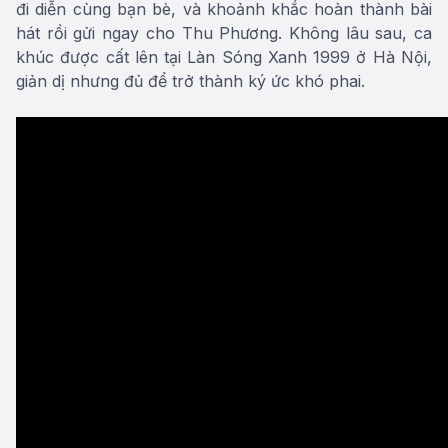
đi diễn cùng bạn bè, và khoảnh khắc hoàn thành bài
hát rồi gửi ngay cho Thu Phương. Không lâu sau, ca
khúc được cất lên tại Làn Sóng Xanh 1999 ở Hà Nội,
giản dị nhưng đủ để trở thành ký ức khó phai.