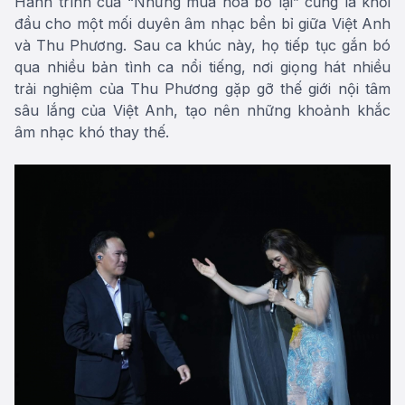
Hành trình của “Những mùa hoa bỏ lại” cũng là khởi
đầu cho một mối duyên âm nhạc bền bỉ giữa Việt Anh
và Thu Phương. Sau ca khúc này, họ tiếp tục gắn bó
qua nhiều bản tình ca nổi tiếng, nơi giọng hát nhiều
trải nghiệm của Thu Phương gặp gỡ thế giới nội tâm
sâu lắng của Việt Anh, tạo nên những khoảnh khắc
âm nhạc khó thay thế.