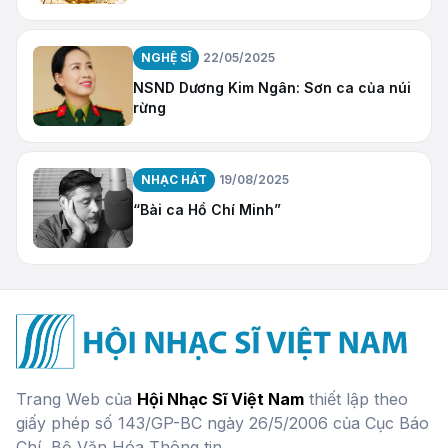
NGHỆ SĨ
22/05/2025
NSND Dương Kim Ngân: Sơn ca của núi
rừng
NHẠC HÁT
19/08/2025
“Bài ca Hồ Chí Minh”
Trang Web của
Hội Nhạc Sĩ Việt Nam
thiết lập theo
giấy phép số 143/GP-BC ngày 26/5/2006 của Cục Báo
Chí, Bộ Văn Hóa Thông tin