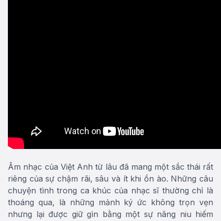
Âm nhạc của Việt Anh từ lâu đã mang một sắc thái rất
riêng của sự chậm rãi, sâu và ít khi ồn ào. Những câu
chuyện tình trong ca khúc của nhạc sĩ thường chỉ là
thoáng qua, là những mảnh ký ức không trọn vẹn
nhưng lại được giữ gìn bằng một sự nâng niu hiếm