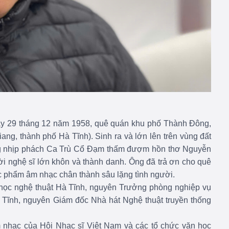
ày 29 tháng 12 năm 1958, quê quán khu phố Thành Đông,
iang, thành phố Hà Tĩnh). Sinh ra và lớn lên trên vùng đất
ang nhịp phách Ca Trù Cổ Đạm thấm đượm hồn thơ Nguyễn
 nghệ sĩ lớn khôn và thành danh. Ông đã trả ơn cho quê
c phẩm âm nhạc chân thành sâu lặng tình người.
 học nghệ thuật Hà Tĩnh, nguyên Trưởng phòng nghiệp vụ
 Tĩnh, nguyên Giám đốc Nhà hát Nghệ thuật truyền thống
 nhạc của Hội Nhạc sĩ Việt Nam và các tổ chức văn học