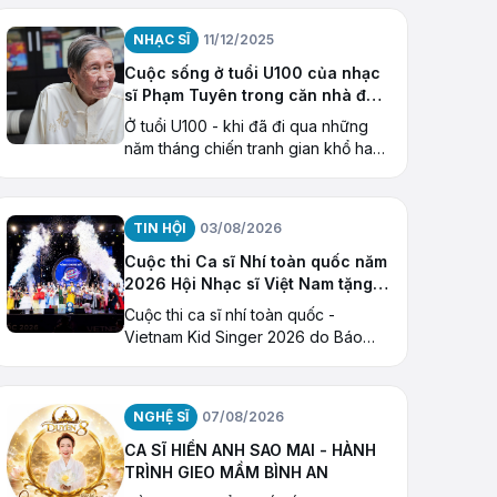
NQ/TW khóa X về “Tiếp tục xây
dựng và phát triển văn học
NHẠC SĨ
11/12/2025
Cuộc sống ở tuổi U100 của nhạc
sĩ Phạm Tuyên trong căn nhà đặc
biệt
Ở tuổi U100 - khi đã đi qua những
năm tháng chiến tranh gian khổ hay
thăng trầm của một đời âm nhạc -
nhạc sĩ Phạm Tuyên đang có cuộc
sống bình dị
TIN HỘI
03/08/2026
Cuộc thi Ca sĩ Nhí toàn quốc năm
2026 Hội Nhạc sĩ Việt Nam tặng
Giải thưởng “Ngôi Sao Hy Vọng”
Cuộc thi ca sĩ nhí toàn quốc -
Vietnam Kid Singer 2026 do Báo
Thiếu niên Tiền phong và Nhi
đồng (cơ quan của Trung ương
Đoàn TNCS Hồ Chí Minh) tổ chức
NGHỆ SĨ
07/08/2026
CA SĨ HIỀN ANH SAO MAI - HÀNH
TRÌNH GIEO MẦM BÌNH AN