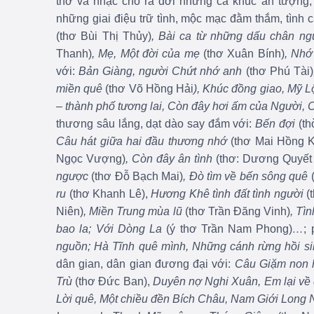
thơ và nhạc cho ra đời những ca khúc ấn tượng, 
những giai điệu trữ tình, m
ộc mạc đằm thắm, tình c
(thơ Bùi Thị Thủy)
, Bài ca từ những dấu chân ng
Thanh)
, Mẹ, Một đời của mẹ
(thơ Xuân Bính)
, Nh
với:
Bản Giàng, người Chứt nhớ anh
(thơ Phú Tài)
miền quê
(thơ Võ Hồng Hải
), Khúc đồng giao, Mỹ 
– thành phố tương lai, Còn đây hơi ấm của Người,
thương sâu lắng, dạt dào say đắm với:
Bến đợi
(t
Câu hát giữa hai đầu thương nhớ
(thơ Mai Hồng K
Ngọc Vượng)
, Còn đây ân tình
(thơ: Dương Quyết
ngược
(thơ Đỗ Bạch Mai)
, Đò tìm về bến sông quê
ru
(thơ Khanh Lê),
Hương Khê tình đất tình người
(
Niên)
, Miền Trung mùa lũ
(thơ Trần Đăng Vinh)
, Tì
bao la; Với Dòng La
(ý thơ Trần Nam Phong)
…
;
nguồn; Hà Tĩnh quê mình, Những cánh rừng hồi s
dân gian, dân gian đương đại với:
Câu Giặm non 
Trù
(thơ Đức Ban),
Duyên nợ Nghi Xuân, Em lại về
Lời quê, Một chiều đền Bích Châu, Nam Giới Long