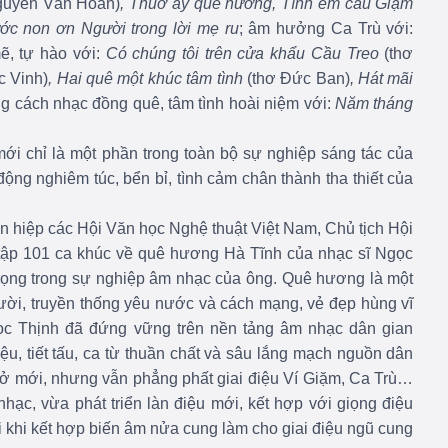
guyễn Văn Hoan)
, Thuở ấy quê hương, Tình em câu Giặm
ớc non ơn Người trong lời mẹ ru
; âm hưởng Ca Trù với:
ẽ, tự hào với:
Có chúng tôi trên cửa khẩu Cầu Treo
(thơ
c Vinh)
, Hai quê một khúc tâm tình
(thơ Đức Ban)
, Hát mãi
 cách nhạc đồng quê, tâm tình hoài niệm với:
Năm tháng
ới chỉ là một phần trong toàn bộ sự nghiệp sáng tác của
ộng nghiêm túc, bển bỉ, tình cảm chân thành tha thiết của
n hiệp các Hội Văn học Nghệ thuật Việt Nam, Chủ tịch Hội
 tập 101 ca khúc về quê hương Hà Tĩnh của nhạc sĩ Ngọc
rọng trong sự nghiệp âm nhạc của ông. Quê hương là một
 người, truyền thống yêu nước và cách mạng, vẻ đẹp hùng vĩ
gọc Thịnh đã đứng vững trên nền tảng âm nhạc dân gian
ệu, tiết tấu, ca từ thuần chất và sâu lắng mạch nguồn dân
thở mới, nhưng vẫn phẳng phất giai điệu Ví Giặm, Ca Trù…
nhạc, vừa phát triển làn điệu mới, kết hợp với giọng điệu
i khi kết hợp biến âm nửa cung làm cho giai điệu ngũ cung