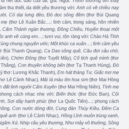
là nét độc đáo của tác giả.
Ngọc Thịnh thường tìm thấy
ảm tha thiết, da diết yêu thương với:
Anh có về chiều nay
ười, Cỏ dại lưng đèo, Đò dọc sông
đêm (thơ Bùi Quang
ớ mẹ
(thơ Lê Xuân Bắc…
;
tình cảm, trong sáng, hồn nhiên
, Cẩm Thành ngàn thương, Đồng Chiều, Huyền thoại một
Lộc anh về cùng em…
; tươi vui, rộn ràng với:
Chào Hà Tĩnh
 Cùng chung nguyện ước; Một khúc ca xuân
…; tình cảm yêu
hờ Bùi Thanh Quang),
Ca Dao sông quê, Câu đợi câu chờ,
iên)
, Chớm Đông
(thơ Tuyết Mây)
, Cổ tích quê mình
(thơ
 Thắng)
, Con thuyền không bến
(thơ Tạ Thanh Hùng)
, Đò
(ý thơ: Lương Khắc Thanh),
Em hát tháng Tư, Giấc mơ mẹ
thơ Lê Cảnh Nhạc)
, Mãi là màu tím hoa sim
(thơ Mai Hồng
nh đất tình người Cẩm Xuyên
(thơ Mai Hồng Niên)
, Tình mẹ
 phong cách nhạc nhẹ với:
Biển thức
(thơ Đức Ban)
, Cội
inh, Sợi dây hạnh phúc
(thơ La Quốc Tiến)…; phong cách
hồng, Con nước dòng đời, Cung đàn Thúy Kiều, Đêm Ca
 quê anh
(thơ Lê Cảnh Nhạc)
, Hồng Lĩnh muôn trùng xanh,
 Ngâm Xứ, Nhịp cầu yêu thương, Như mây vô thường, Sông