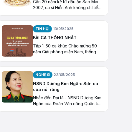
Gần 20 năm kể từ dấu ấn Sao Mai
2007, ca sĩ Hiền Anh không chỉ tiếp
tục con đường âm nhạc mà còn mở
ra một hành trình đặc biệt với Thiền
ca, âm nhạc hướng thiện và những
TIN HỘI
13/05/2025
hoạt động kết nối cộng đồng
BÀI CA THỐNG NHẤT
Tập 1: 50 ca khúc Chào mừng 50
năm Giải phóng miền Nam, thống
nhất Đất nước (1975 – 2025)
NGHỆ SĨ
22/05/2025
NSND Dương Kim Ngân: Sơn ca
của núi rừng
Nhắc đến Đại tá - NSND Dương Kim
Ngân của Đoàn Văn công Quân khu
1, khán giả nhớ tới giọng ca oanh
vàng của núi rừng Việt Bắc.