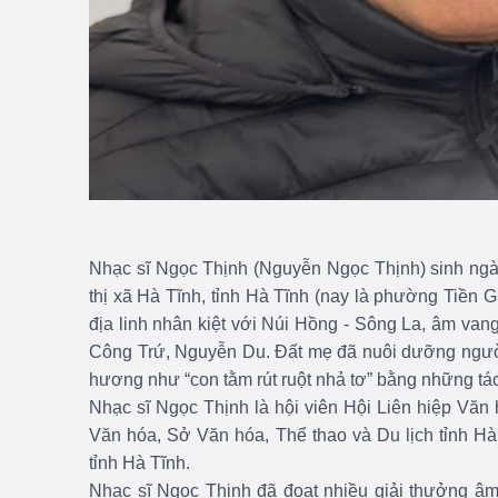
Nhạc sĩ Ngọc Thịnh (Nguyễn Ngọc Thịnh) sinh ng
thị xã Hà Tĩnh, tỉnh Hà Tĩnh (nay là phường Tiền G
địa linh nhân kiệt với Núi Hồng - Sông La, âm v
Công Trứ, Nguyễn Du. Đất mẹ đã nuôi dưỡng người
hương như “con tằm rút ruột nhả tơ” bằng những tá
Nhạc sĩ Ngọc Thịnh là hội viên Hội Liên hiệp Văn
Văn hóa, Sở Văn hóa, Thể thao và Du lịch tỉnh Hà
tỉnh Hà Tĩnh.
Nhạc sĩ Ngọc Thịnh đã đoạt nhiều giải thưởng âm