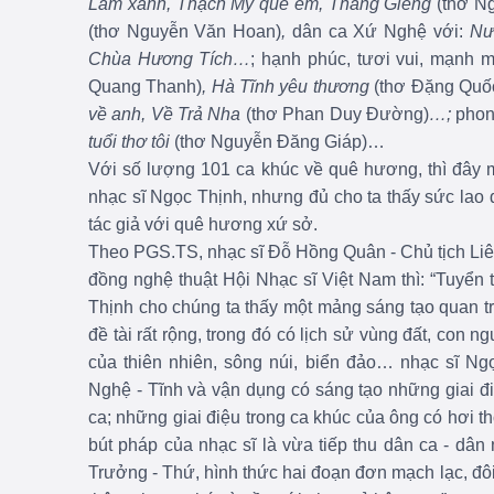
Lam xanh, Thạch Mỹ quê em, Tháng Giêng
(thơ N
(thơ Nguyễn Văn Hoan)
,
dân ca Xứ Nghệ với:
Nư
Chùa Hương Tích…
; hạnh phúc, tươi vui, mạnh m
Quang Thanh)
, Hà Tĩnh yêu thương
(thơ Đặng Quố
về anh, Về Trả Nha
(thơ Phan Duy Đường)
…;
phong
tuổi thơ tôi
(thơ Nguyễn Đăng Giáp)…
Với số lượng 101 ca khúc về quê hương, thì đây m
nhạc sĩ Ngọc Thịnh, nhưng đủ cho ta thấy sức lao đ
tác giả với quê hương xứ sở.
Theo PGS.TS, nhạc sĩ Đỗ Hồng Quân - Chủ tịch Liê
đồng nghệ thuật Hội Nhạc sĩ Việt Nam thì: “Tuyển
Thịnh cho chúng ta thấy một mảng sáng tạo quan t
đề tài rất rộng, trong đó có lịch sử vùng đất, con
của thiên nhiên, sông núi, biển đảo… nhạc sĩ N
Nghệ - Tĩnh và vận dụng có sáng tạo những giai đi
ca; những giai điệu trong ca khúc của ông có hơi 
bút pháp của nhạc sĩ là vừa tiếp thu dân ca - dân 
Trưởng - Thứ, hình thức hai đoạn đơn mạch lạc, đô