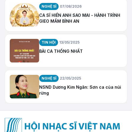
NGHỆ SĨ
07/08/2026
CA SĨ HIỀN ANH SAO MAI - HÀNH TRÌNH
GIEO MẦM BÌNH AN
TIN HỘI
13/05/2025
BÀI CA THỐNG NHẤT
NGHỆ SĨ
22/05/2025
NSND Dương Kim Ngân: Sơn ca của núi
rừng