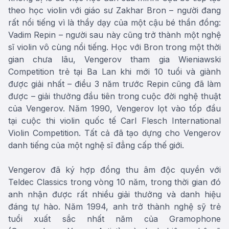
theo học violin với giáo sư Zakhar Bron – người đang
rất nổi tiếng vì là thầy dạy của một cậu bé thần đồng:
Vadim Repin – người sau này cũng trở thành một nghệ
sĩ violin vô cùng nổi tiếng. Học với Bron trong một thời
gian chưa lâu, Vengerov tham gia Wieniawski
Competition trẻ tại Ba Lan khi mới 10 tuổi và giành
được giải nhất – điều 3 năm trước Repin cũng đã làm
được – giải thưởng đầu tiên trong cuộc đời nghệ thuật
của Vengerov. Năm 1990, Vengerov lọt vào tốp đầu
tại cuộc thi violin quốc tế Carl Flesch International
Violin Competition. Tất cả đã tạo dựng cho Vengerov
danh tiếng của một nghệ sĩ đẳng cấp thế giới.
Vengerov đã ký hợp đồng thu âm độc quyền với
Teldec Classics trong vòng 10 năm, trong thời gian đó
anh nhận được rất nhiều giải thưởng và danh hiệu
đáng tự hào. Năm 1994, anh trở thành nghệ sỹ trẻ
tuổi xuất sắc nhất năm của Gramophone