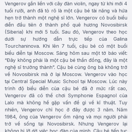
Vengerov gắn liền với cây đàn violin, ngay từ khi mới 4
tuổi rưỡi, anh đã tỏ rõ là một cậu bé tài năng và hứa
hẹn trở thành một nghệ sĩ lớn. Vengerov có buổi biểu
diễn đầu tiên ở thành phố quê hương Novosibirsk
(Siberia) khi mới 5 tuổi. Sau đó, Vengerov theo học
dưới sự hướng dẫn trực tiếp của Galina
Tourchaninova. Khi lên 7 tuổi, cậu bé có một buổi
biểu diễn tại Moscow. Sáng hôm sau một tờ báo viết:
“Đây không phải là một cậu bé thần đồng, đây là một
nghệ sĩ trưởng thành”. Cậu bé cùng ông bà không trở
về Novosibirsk mà ở lại Moscow. Vengerov vào học
tại Central Special Music School tại Moscow. Lúc này
trình độ biểu diễn của cậu bé đã ở mức rất cao,
Vengerov đã có thể chơi Symphonie Espagnol của
Lalo mà không hề gặp vấn đề gì về kĩ thuật. Tuy
nhiên, Vengerov chỉ học ở đây được 3 năm. Năm
1984, ông của Vengerov ốm nặng và mọi người phải
trở về sống tại Novosibirsk. Nhưng Vengerov lại
không bị lỡ dở việc học đàn của mình. Cậu bé tiếp tục