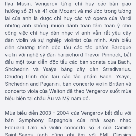
Ilya Musin. Vengerov từng chỉ huy các bản giao
hưởng số 21 và 41 của Mozart và mơ ước trong tương
lai của anh là được chỉ huy các vở opera của Verdi
nhưng anh không muốn dành toàn tâm toàn ý cho
công việc chỉ huy dàn nhạc vì anh vẫn rất yêu cây
đàn violin và sự nghiệp violinist của mình. Anh biểu
diễn chương trình độc tấu các tác phẩm Baroque
violin với nghệ sỹ đàn harpichord Trevor Pinnock, bắt
đầu một tour diễn độc tấu các bản sonata của Bach,
Shchedrin và Ysaÿe bằng cây đàn Stradivarius.
Chương trình độc tấu các tác phẩm Bach, Ysaÿe,
Shchedrin and Paganini, bản concerto violin Britten và
concerto viola của Walton đã theo Vengerov suốt mùa
biểu biễn tại châu Âu và Mỹ năm đó.
Mùa biểu diễn 2003 – 2004 của Vengerov bắt đầu với
bản Symphony Espagnole của nhà soạn nhạc
Edouard Lalo và violin concerto số 3 của Camille
Saint-Saens (anh cũng ghi âm với EMI Classics