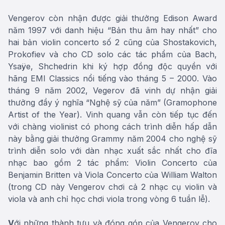
Vengerov còn nhận được giải thưởng Edison Award
năm 1997 với danh hiệu “Bản thu âm hay nhất” cho
hai bản violin concerto số 2 cũng của Shostakovich,
Prokofiev và cho CD solo các tác phẩm của Bach,
Ysaÿe, Shchedrin khi ký hợp đồng độc quyền với
hãng EMI Classics nổi tiếng vào tháng 5 – 2000. Vào
tháng 9 năm 2002, Vegerov đã vinh dự nhận giải
thưởng đầy ý nghĩa “Nghệ sỹ của năm” (Gramophone
Artist of the Year). Vinh quang vẫn còn tiếp tục đến
với chàng violinist có phong cách trình diễn hấp dẫn
này bằng giải thưởng Grammy năm 2004 cho nghệ sỹ
trình diễn solo với dàn nhạc xuất sắc nhất cho đĩa
nhạc bao gồm 2 tác phẩm: Violin Concerto của
Benjamin Britten và Viola Concerto của William Walton
(trong CD này Vengerov chơi cả 2 nhạc cụ violin và
viola và anh chỉ học chơi viola trong vòng 6 tuần lễ).
V
ới những thành tựu và đóng góp của Vengerov cho