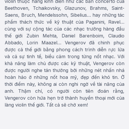
violin thuộc hàng kinh điển như các bản concerto của
Beethoven, Tchaikovsky, Glazunov, Brahms, Saint-
Saens, Bruch, Mendelssohn, Sibelius… hay những tác
phẩm thách thức về kỹ thuật của Paganini, Ravel…
cùng với sự cộng tác của các nhạc trưởng hàng đầu
thế giới Zubin Mehta, Daniel Barenboim, Claudio
Abbado, Lorin Maazel… Vengerov đã chinh phục
được cả thế giới bằng phong cách trình diễn rực lửa
và cả sự tinh tế, biểu cảm trong từng nốt nhạc. Với
khả năng làm chủ được các kỹ thuật, Vengerov còn
được người nghe tán thưởng bởi những nét nhấn nhá
hoàn hảo ở những nốt hoa mỹ, đẹp đến khó tin. Ở
thời điểm này, không ai còn nghi ngờ về tài năng của
anh. Thậm chí, có người còn tiên đoán rằng,
Vengerov còn hứa hẹn trở thành huyền thoại mới của
làng violin thế giới. Tất cả sẽ chờ xem!