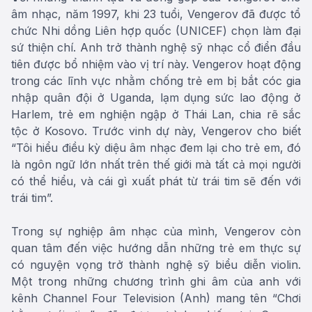
âm nhạc, năm 1997, khi 23 tuổi, Vengerov đã được tổ
chức Nhi dồng Liên hợp quốc (UNICEF) chọn làm đại
sứ thiện chí. Anh trở thành nghệ sỹ nhạc cổ điển đầu
tiên được bổ nhiệm vào vị trí này. Vengerov hoạt động
trong các lĩnh vực nhằm chống trẻ em bị bắt cóc gia
nhập quân đội ở Uganda, lạm dụng sức lao động ở
Harlem, trẻ em nghiện ngập ở Thái Lan, chia rẽ sắc
tộc ở Kosovo. Trước vinh dự này, Vengerov cho biết
“Tôi hiểu điều kỳ diệu âm nhạc đem lại cho trẻ em, đó
là ngôn ngữ lớn nhất trên thế giới mà tất cả mọi người
có thể hiểu, và cái gì xuất phát từ trái tim sẽ đến với
trái tim”.
Trong sự nghiệp âm nhạc của mình, Vengerov còn
quan tâm đến việc hướng dẫn những trẻ em thực sự
có nguyện vọng trở thành nghệ sỹ biểu diễn violin.
Một trong những chương trình ghi âm của anh với
kênh Channel Four Television (Anh) mang tên “Chơi