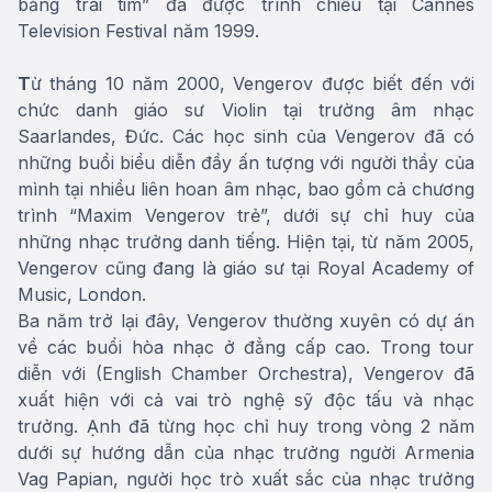
bằng trái tim” đã được trình chiếu tại Cannes
Television Festival năm 1999.
T
ừ tháng 10 năm 2000, Vengerov được biết đến với
chức danh giáo sư Violin tại trường âm nhạc
Saarlandes, Đức. Các học sinh của Vengerov đã có
những buổi biểu diễn đầy ấn tượng với người thầy của
mình tại nhiều liên hoan âm nhạc, bao gồm cả chương
trình “Maxim Vengerov trẻ”, dưới sự chỉ huy của
những nhạc trưởng danh tiếng. Hiện tại, từ năm 2005,
Vengerov cũng đang là giáo sư tại Royal Academy of
Music, London.
Ba năm trở lại đây, Vengerov thường xuyên có dự án
về các buổi hòa nhạc ở đẳng cấp cao. Trong tour
diễn với (English Chamber Orchestra), Vengerov đã
xuất hiện với cả vai trò nghệ sỹ độc tấu và nhạc
trưởng. Ạnh đã từng học chỉ huy trong vòng 2 năm
dưới sự hướng dẫn của nhạc trưởng người Armenia
Vag Papian, người học trò xuất sắc của nhạc trưởng