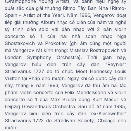
(Gramophone Young Artist), và danh hiệu nghệ sỹ
xuất sắc của giải thưởng Ritmo Tây Ban Nha (Ritmo-
Spain – Artist of the Year). Năm 1996, Vengerov đoạt
tiếp giải thưởng Album nhạc cổ điển của năm và nghệ
sỹ trình diễn solo với dàn nhạc với 2 bản violin
concerto số 1 của hai nhà soạn nhạc Nga
Shostakovich và Prokofiev (ghi âm cùng một người
mà Vengerov rất kính trọng: Mistislav Rostropovich và
London Symphony Orchestra). Thời gian này,
Vengerov biểu diễn trên cây đàn “Reynier”
Stradivarius 1727 do tổ chức Moet Hennessy Louis
Vuitton tại Pháp cho mượn. Ngay khi có được cây đàn
này, tháng 9 năm 1993, Vengerov đã thu âm hai tác
phẩm: violin concerto của Felix Mendelssohn và violin
concerto số 1 của Max Bruch cùng Kurt Masur và
Leipzig Gewandhaus Orchestra. Sau đó từ năm 1995,
Vengerov biểu diễn trên cây đàn “ex-Kiesewetter”
Stradivarius 1723 do Stradivari Society, Chicago cho
mượn.