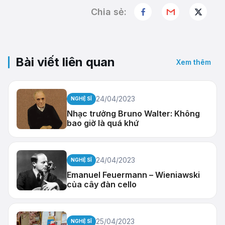
Chia sẻ:
Bài viết liên quan
Xem thêm
24/04/2023
NGHỆ SĨ
Nhạc trưởng Bruno Walter: Không
bao giờ là quá khứ
24/04/2023
NGHỆ SĨ
Emanuel Feuermann – Wieniawski
của cây đàn cello
25/04/2023
NGHỆ SĨ