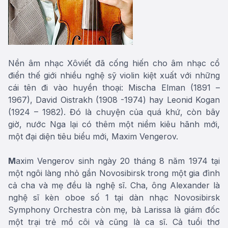
Nền âm nhạc Xôviết đã cống hiến cho âm nhạc cổ
điển thế giới nhiều nghệ sỹ violin kiệt xuất với những
cái tên đi vào huyền thoại: Mischa Elman (1891 –
1967), David Oistrakh (1908 -1974) hay Leonid Kogan
(1924 – 1982). Đó là chuyện của quá khứ, còn bây
giờ, nước Nga lại có thêm một niềm kiêu hãnh mới,
một đại diện tiêu biểu mới, Maxim Vengerov.
M
axim Vengerov sinh ngày 20 tháng 8 năm 1974 tại
một ngôi làng nhỏ gần Novosibirsk trong một gia đình
cả cha và mẹ đều là nghệ sĩ. Cha, ông Alexander là
nghệ sĩ kèn oboe số 1 tại dàn nhạc Novosibirsk
Symphony Orchestra còn mẹ, bà Larissa là giám đốc
một trại trẻ mồ côi và cũng là ca sĩ. Cả tuổi thơ