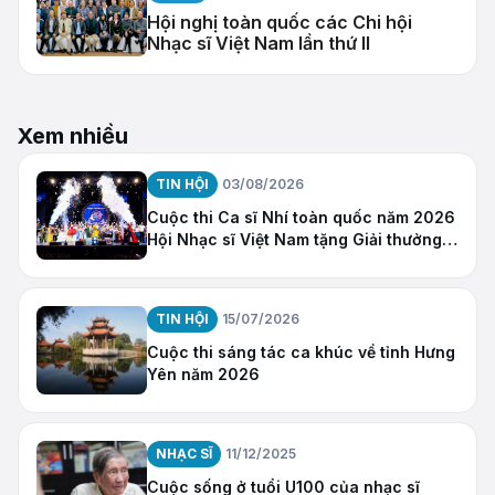
Hội nghị toàn quốc các Chi hội
Nhạc sĩ Việt Nam lần thứ II
Xem nhiều
TIN HỘI
03/08/2026
Cuộc thi Ca sĩ Nhí toàn quốc năm 2026
Hội Nhạc sĩ Việt Nam tặng Giải thưởng
“Ngôi Sao Hy Vọng”
TIN HỘI
15/07/2026
Cuộc thi sáng tác ca khúc về tỉnh Hưng
Yên năm 2026
NHẠC SĨ
11/12/2025
Cuộc sống ở tuổi U100 của nhạc sĩ